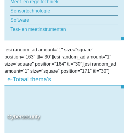
Meet- en regeltechniek
Sensortechnologie
Software
Test- en meetinstrumenten
[esi random_ad amount="1" size="square"
position="163" ttl="30"][esi random_ad amount="1"
size="square" position="164" ttl="30"][esi random_ad
amount="1" size="square" position="171" ttl="30"]
e-Totaal thema's
Cybersecurity