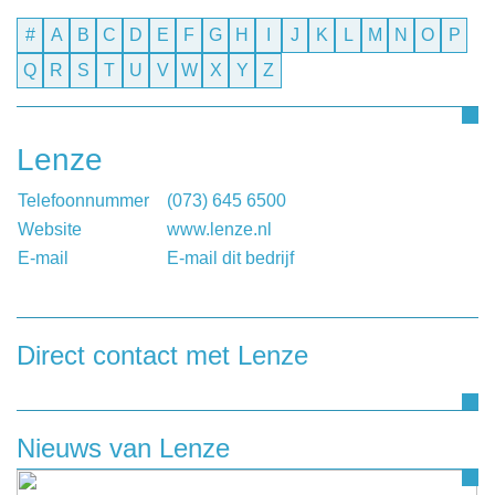
#
A
B
C
D
E
F
G
H
I
J
K
L
M
N
O
P
Q
R
S
T
U
V
W
X
Y
Z
Lenze
Telefoonnummer
(073) 645 6500
Website
www.lenze.nl
E-mail
E-mail dit bedrijf
Direct contact met Lenze
Heeft u een vraag, of wilt u graag een opmerking
achterlaten aan Lenze, dan kunt u dat doen door
onderstaand contactformulier in te vullen.
Nieuws van Lenze