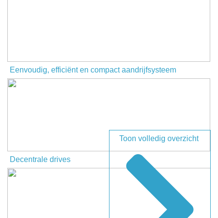
Naam
Bedrijfsnaam
Eenvoudig, efficiënt en compact aandrijfsysteem
Telefoonnummer
E-mail
Toon volledig overzicht
Onderwerp
Decentrale drives
Uw vraag