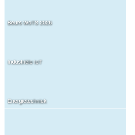
Beurs WoTS 2026
Industriële IoT
Energietechniek