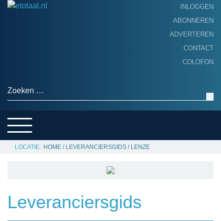
INLOGGEN
ABONNEREN
ADVERTEREN
HOME
CONTACT
PRODUCTNIEUWS
COLOFON
ACHTERGROND
ALGEMEEN NIEUWS
Zoeken naar:
THEMA’S
LEVERANCIERSGIDS
SERVICE
HOME
/
LEVERANCIERSGIDS
/
LENZE
Leveranciersgids