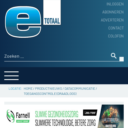
INLOGGEN
ABONNEREN
ADVERTEREN
HOME
CONTACT
PRODUCTNIEUWS
COLOFON
ACHTERGROND
ALGEMEEN NIEUWS
Zoeken naar:
THEMA’S
LEVERANCIERSGIDS
SERVICE
HOME
/
PRODUCTNIEUWS
/
DATACOMMUNICATIE
/
TOEGANGSCONTROLE (DRAADLOOS)