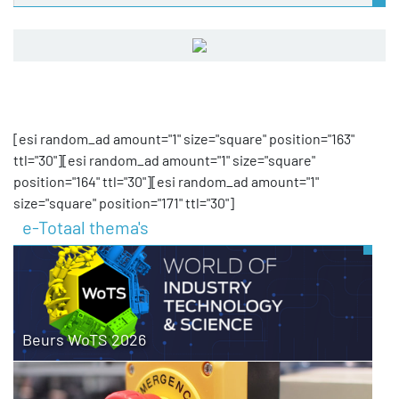
[esi random_ad amount="1" size="square" position="163"
ttl="30"][esi random_ad amount="1" size="square"
position="164" ttl="30"][esi random_ad amount="1"
size="square" position="171" ttl="30"]
e-Totaal thema's
Beurs WoTS 2026