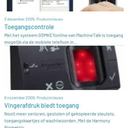
3 december 2009,
Productnieuws
Toegangscontrole
Met het systeem GSMKEYonline van MachineTalk is toegang
mogelijk via de mobiele telefoon in…
6 november 2009,
Productnieuws
Vingerafdruk biedt toegang
Nooit meer verloren, gestolen of gekopieerde sleutels,
toegangskaartjes of wachtwoorden. Met de Harmony
Biometric…