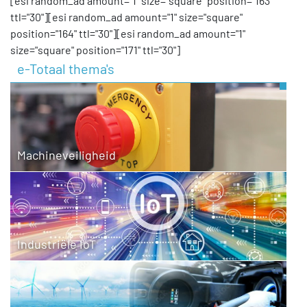
[esi random_ad amount="1" size="square" position="163"
ttl="30"][esi random_ad amount="1" size="square"
position="164" ttl="30"][esi random_ad amount="1"
size="square" position="171" ttl="30"]
e-Totaal thema's
Machineveiligheid
Industriële IoT