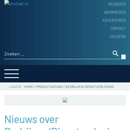
INLOGGEN
ABONNEREN
ADVERTEREN
HOME
CONTACT
PRODUCTNIEUWS
COLOFON
ACHTERGROND
ALGEMEEN NIEUWS
Zoeken naar:
THEMA’S
LEVERANCIERSGIDS
SERVICE
HOME
/
PRODUCTNIEUWS
/
BEDRIJVEN/DIENSTVERLENING
Nieuws over