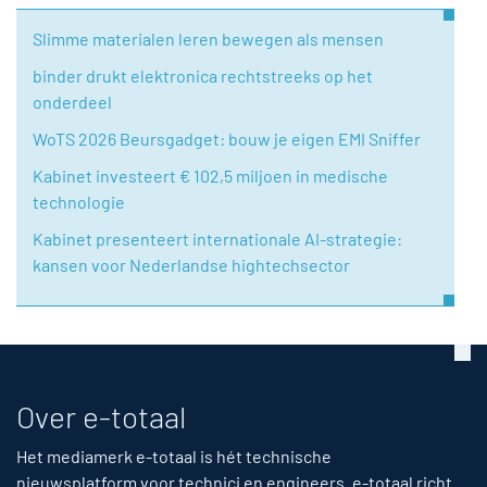
Slimme materialen leren bewegen als mensen
binder drukt elektronica rechtstreeks op het
onderdeel
WoTS 2026 Beursgadget: bouw je eigen EMI Sniffer
Kabinet investeert € 102,5 miljoen in medische
technologie
Kabinet presenteert internationale AI-strategie:
kansen voor Nederlandse hightechsector
Over e-totaal
Het mediamerk e-totaal is hét technische
nieuwsplatform voor technici en engineers. e-totaal richt