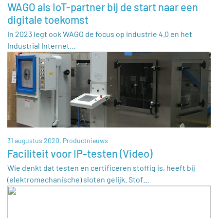
WAGO als IoT-partner bij de start naar een
digitale toekomst
In 2023 legt ook WAGO de focus op industrie 4.0 en het
Industrial Internet…
31 augustus 2020,
Productnieuws
Faciliteit voor IP-testen (Video)
Wie denkt dat testen en certificeren stoffig is, heeft bij
(elektromechanische) sloten gelijk. Stof…