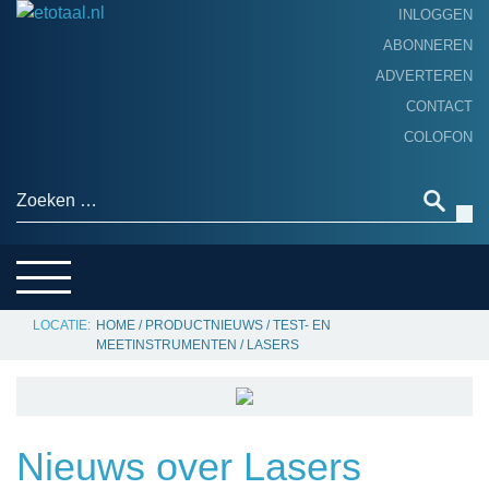
INLOGGEN
ABONNEREN
ADVERTEREN
HOME
CONTACT
PRODUCTNIEUWS
COLOFON
ACHTERGROND
ALGEMEEN NIEUWS
Zoeken naar:
THEMA’S
LEVERANCIERSGIDS
SERVICE
HOME
/
PRODUCTNIEUWS
/
TEST- EN
MEETINSTRUMENTEN
/
LASERS
Nieuws over Lasers