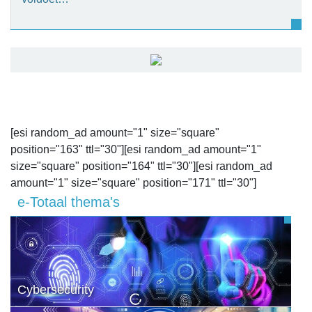
[esi random_ad amount="1" size="square"
position="163" ttl="30"][esi random_ad amount="1"
size="square" position="164" ttl="30"][esi random_ad
amount="1" size="square" position="171" ttl="30"]
e-Totaal thema's
Cybersecurity