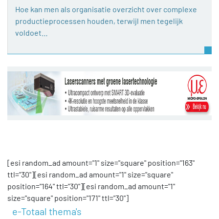
Hoe kan men als organisatie overzicht over complexe
productieprocessen houden, terwijl men tegelijk
voldoet…
[esi random_ad amount="1" size="square" position="163"
ttl="30"][esi random_ad amount="1" size="square"
position="164" ttl="30"][esi random_ad amount="1"
size="square" position="171" ttl="30"]
e-Totaal thema's