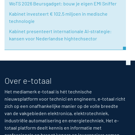
WoTS 2026 Beursgadget: bouw je eigen EMI Sniffer
Kabinet investeert € 102,5 miljoen in medische
technologie
Kabinet presenteert internationale AI-strategie:
kansen voor Nederlandse hightechsector
Over e-totaal
Het mediamerk e-totaal is hét technische
nieuwsplatform voor technici en engineers. e-totaal richt
zich op een onafhankelijke manier op de volle breedte
van de vakgebieden elektronica, elektrotechniek,
industriële automatisering en energietechniek. Het e-
totaal platform deelt kennis en informatie met
professionals en brengt kopers en leveranciers samen.