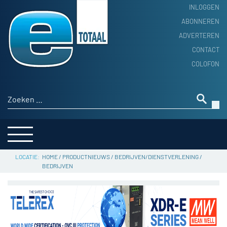
INLOGGEN
ABONNEREN
ADVERTEREN
HOME
CONTACT
PRODUCTNIEUWS
COLOFON
ACHTERGROND
ALGEMEEN NIEUWS
Zoeken naar:
THEMA’S
LEVERANCIERSGIDS
SERVICE
HOME
/
PRODUCTNIEUWS
/
BEDRIJVEN/DIENSTVERLENING
/
BEDRIJVEN