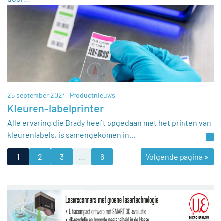
25 september 2024,
Productnieuws
Kleuren-labelprinter
Alle ervaring die Brady heeft opgedaan met het printen van
kleurenlabels, is samengekomen in…
1
2
3
…
6
Volgende pagina »