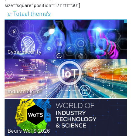
size="square" position="171" ttl="30"]
e-Totaal thema's
Cybersecurity
Industriële IoT
Beurs WoTS 2026