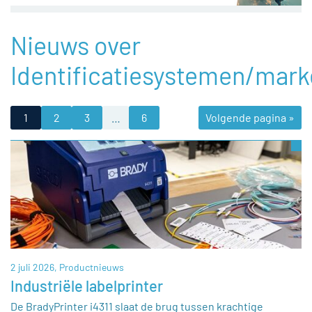
Nieuws over
Identificatiesystemen/mark
1
2
3
…
6
Volgende pagina »
2 juli 2026,
Productnieuws
Industriële labelprinter
De BradyPrinter i4311 slaat de brug tussen krachtige