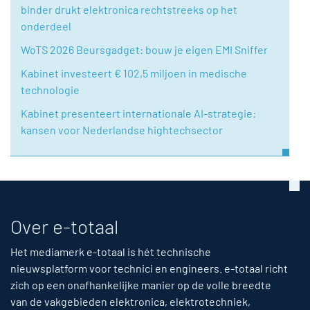
binder drukt elektronica rechtstreeks op het
onderdeel
WoTS 2026 Beursgadget: bouw je eigen EMI Sniffer
Kabinet investeert € 102,5 miljoen in medische
technologie
Kabinet presenteert internationale AI-strategie:
kansen voor Nederlandse hightechsector
Over e-totaal
Het mediamerk e-totaal is hét technische
nieuwsplatform voor technici en engineers. e-totaal richt
zich op een onafhankelijke manier op de volle breedte
van de vakgebieden elektronica, elektrotechniek,