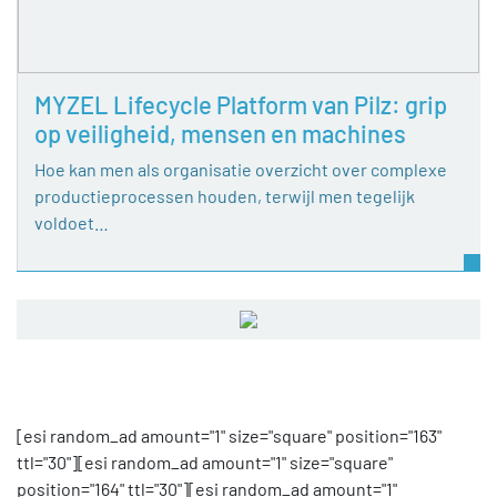
MYZEL Lifecycle Platform van Pilz: grip
op veiligheid, mensen en machines
Hoe kan men als organisatie overzicht over complexe
productieprocessen houden, terwijl men tegelijk
voldoet…
[esi random_ad amount="1" size="square" position="163"
ttl="30"][esi random_ad amount="1" size="square"
position="164" ttl="30"][esi random_ad amount="1"