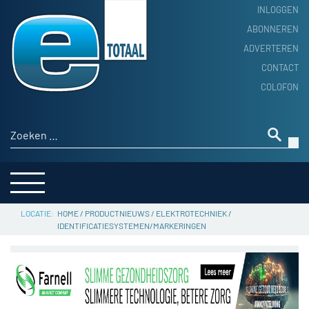
INLOGGEN
ABONNEREN
ADVERTEREN
HOME
CONTACT
PRODUCTNIEUWS
COLOFON
ACHTERGROND
ALGEMEEN NIEUWS
Zoeken naar:
THEMA’S
LEVERANCIERSGIDS
SERVICE
HOME
/
PRODUCTNIEUWS
/
ELEKTROTECHNIEK
/
IDENTIFICATIESYSTEMEN/MARKERINGEN