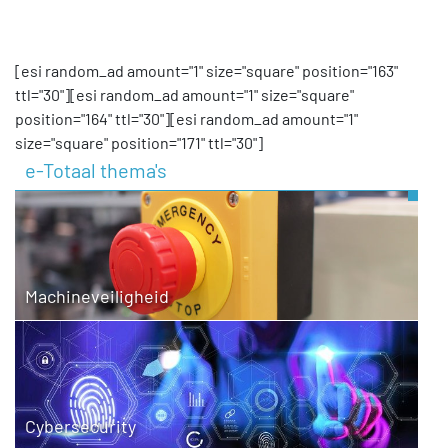
[esi random_ad amount="1" size="square" position="163"
ttl="30"][esi random_ad amount="1" size="square"
position="164" ttl="30"][esi random_ad amount="1"
size="square" position="171" ttl="30"]
e-Totaal thema's
Machineveiligheid
Cybersecurity