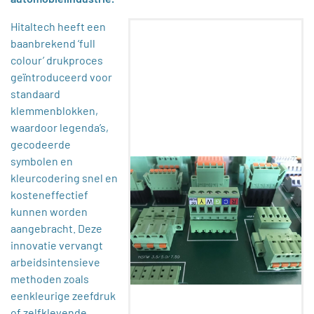
Hitaltech heeft een
baanbrekend ‘full
colour’ drukproces
geïntroduceerd voor
standaard
klemmenblokken,
waardoor legenda’s,
gecodeerde
symbolen en
kleurcodering snel en
kosteneffectief
kunnen worden
aangebracht. Deze
innovatie vervangt
arbeidsintensieve
methoden zoals
eenkleurige zeefdruk
of zelfklevende