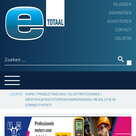
INLOGGEN
ABONNEREN
ADVERTEREN
HOME
CONTACT
PRODUCTNIEUWS
COLOFON
ACHTERGROND
ALGEMEEN NIEUWS
Zoeken naar:
THEMA’S
LEVERANCIERSGIDS
SERVICE
HOME
/
PRODUCTNIEUWS
/
ELEKTROTECHNIEK
/
IDENTIFICATIESYSTEMEN/MARKERINGEN
/
REVOLUTIE IN
CONNECTIVITEIT