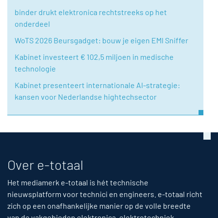
binder drukt elektronica rechtstreeks op het
onderdeel
WoTS 2026 Beursgadget: bouw je eigen EMI Sniffer
Kabinet investeert € 102,5 miljoen in medische
technologie
Kabinet presenteert internationale AI-strategie:
kansen voor Nederlandse hightechsector
Over e-totaal
Het mediamerk e-totaal is hét technische
nieuwsplatform voor technici en engineers. e-totaal richt
zich op een onafhankelijke manier op de volle breedte
van de vakgebieden elektronica, elektrotechniek,