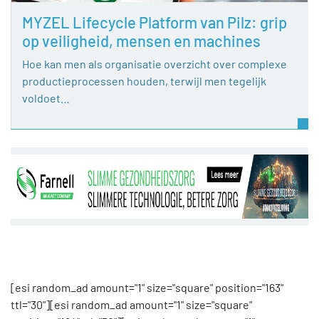
MYZEL Lifecycle Platform van Pilz: grip
op veiligheid, mensen en machines
Hoe kan men als organisatie overzicht over complexe
productieprocessen houden, terwijl men tegelijk
voldoet…
[esi random_ad amount="1" size="square" position="163"
ttl="30"][esi random_ad amount="1" size="square"