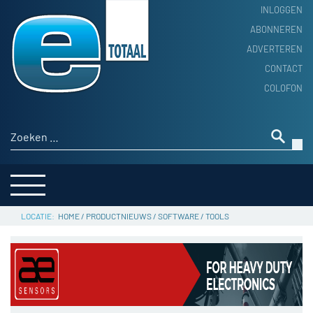
INLOGGEN
ABONNEREN
ADVERTEREN
HOME
CONTACT
PRODUCTNIEUWS
COLOFON
ACHTERGROND
ALGEMEEN NIEUWS
Zoeken naar:
THEMA’S
LEVERANCIERSGIDS
SERVICE
HOME
/
PRODUCTNIEUWS
/
SOFTWARE
/
TOOLS