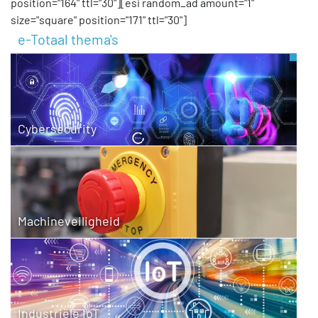
position="164" ttl="30"][esi random_ad amount="1"
size="square" position="171" ttl="30"]
e-Totaal thema's
Cybersecurity
Machineveiligheid
Industriële IoT