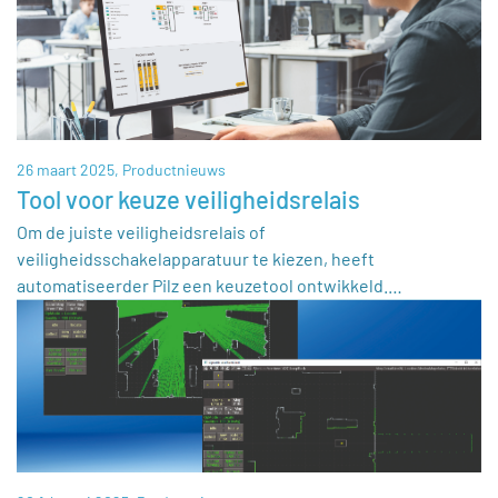
26 maart 2025,
Productnieuws
Tool voor keuze veiligheidsrelais
Om de juiste veiligheidsrelais of
veiligheidsschakelapparatuur te kiezen, heeft
automatiseerder Pilz een keuzetool ontwikkeld.…