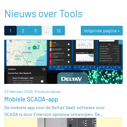
Nieuws over Tools
1
2
3
…
12
Volgende pagina »
23 februari 2026,
Productnieuws
Mobiele SCADA-app
De mobiele app voor de DeltaV SaaS-software voor
SCADA is door Emerson opnieuw ontworpen. De…