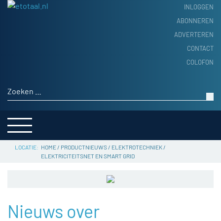
INLOGGEN
ABONNEREN
ADVERTEREN
HOME
CONTACT
PRODUCTNIEUWS
COLOFON
ACHTERGROND
ALGEMEEN NIEUWS
Zoeken naar:
THEMA’S
LEVERANCIERSGIDS
SERVICE
HOME
/
PRODUCTNIEUWS
/
ELEKTROTECHNIEK
/
ELEKTRICITEITSNET EN SMART GRID
Nieuws over