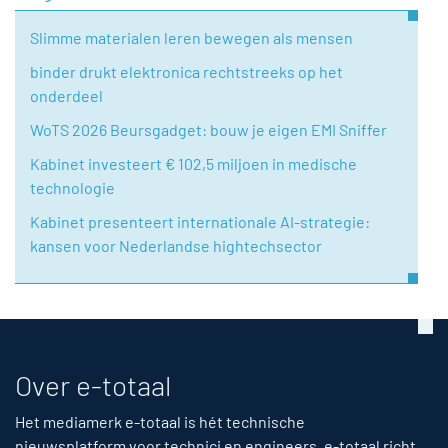
Slimme materialen leren bewegen als mensen
binder drukt elektronica rechtstreeks op het
onderdeel
WoTS 2026 Beursgadget: bouw je eigen EMI Sniffer
Kabinet investeert € 102,5 miljoen in medische
technologie
Kabinet presenteert internationale AI-strategie:
kansen voor Nederlandse hightechsector
Over e-totaal
Het mediamerk e-totaal is hét technische
nieuwsplatform voor technici en engineers. e-totaal richt