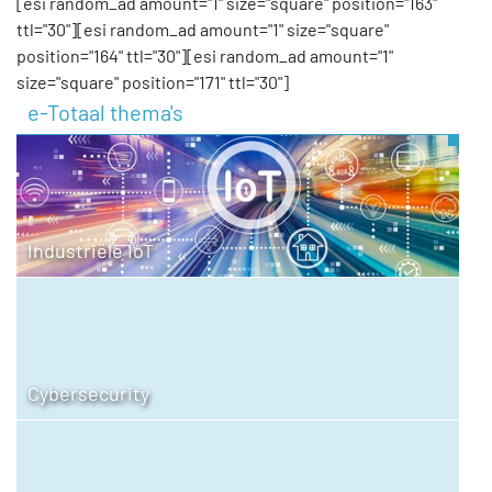
[esi random_ad amount="1" size="square" position="163"
ttl="30"][esi random_ad amount="1" size="square"
position="164" ttl="30"][esi random_ad amount="1"
size="square" position="171" ttl="30"]
e-Totaal thema's
Industriële IoT
Cybersecurity