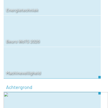
Energietechniek
Beurs WoTS 2026
Machineveiligheid
Achtergrond