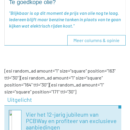
Te goedkope olie?
Blijkbaar is op dit moment de prijs van olie nog te laag.
Iedereen blijft maar benzine tanken in plaats van te gaan
kijken wat elektrisch rijden kost.
Meer columns & opinie
[esi random_ad amount="1" size="square" position="163"
ttl="30"][esi random_ad amount="1" size="square"
position="164" ttl="30"][esi random_ad amount="1"
size="square" position="171" ttl="30"]
Uitgelicht
Vier het 12-jarig jubileum van
PCBWay en profiteer van exclusieve
aanbiedingen