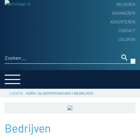
INLOGGEN
ABONNEREN
ADVERTEREN
HOME
CONTACT
PRODUCTNIEUWS
COLOFON
ACHTERGROND
ALGEMEEN NIEUWS
Zoeken naar:
THEMA’S
LEVERANCIERSGIDS
SERVICE
HOME
/
ALGEMEEN NIEUWS
/
BEDRIJVEN
Bedrijven