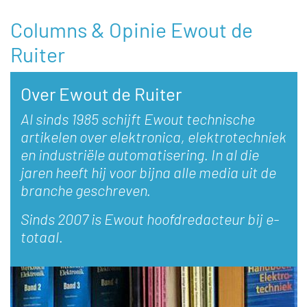
Columns & Opinie Ewout de
Ruiter
Over Ewout de Ruiter
Al sinds 1985 schijft Ewout technische
artikelen over elektronica, elektrotechniek
en industriële automatisering. In al die
jaren heeft hij voor bijna alle media uit de
branche geschreven.
Sinds 2007 is Ewout hoofdredacteur bij e-
totaal.