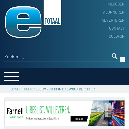
INLOGGEN
ABONNEREN
ADVERTEREN
HOME
CONTACT
PRODUCTNIEUWS
COLOFON
ACHTERGROND
ALGEMEEN NIEUWS
Zoeken naar:
THEMA’S
LEVERANCIERSGIDS
SERVICE
HOME
/
COLUMNS & OPINIE
/
EWOUT DE RUITER