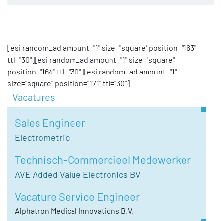
[esi random_ad amount="1" size="square" position="163"
ttl="30"][esi random_ad amount="1" size="square"
position="164" ttl="30"][esi random_ad amount="1"
size="square" position="171" ttl="30"]
Vacatures
Sales Engineer
Electrometric
Technisch-Commercieel Medewerker
AVE Added Value Electronics BV
Vacature Service Engineer
Alphatron Medical Innovations B.V.