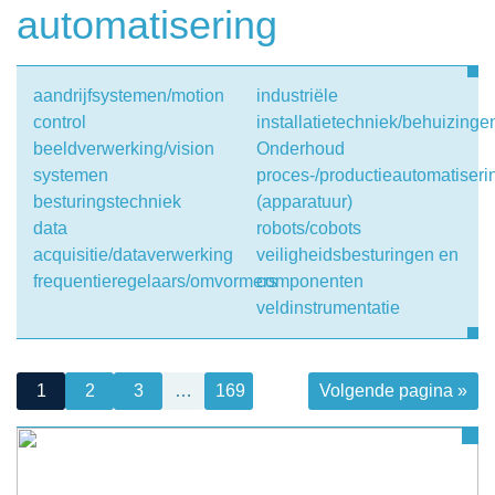
automatisering
aandrijfsystemen/motion
industriële
control
installatietechniek/behuizinge
beeldverwerking/vision
Onderhoud
systemen
proces-/productieautomatiseri
besturingstechniek
(apparatuur)
data
robots/cobots
acquisitie/dataverwerking
veiligheidsbesturingen en
frequentieregelaars/omvormers
componenten
veldinstrumentatie
1
2
3
…
169
Volgende pagina »