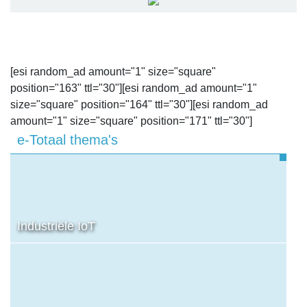
[esi random_ad amount="1" size="square"
position="163" ttl="30"][esi random_ad amount="1"
size="square" position="164" ttl="30"][esi random_ad
amount="1" size="square" position="171" ttl="30"]
e-Totaal thema's
Industriële IoT