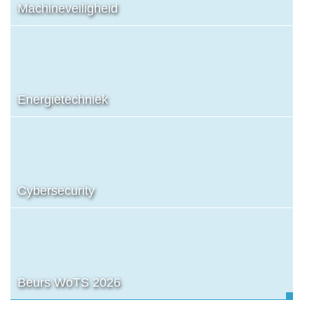
Machineveiligheid
Energietechniek
Cybersecurity
Beurs WoTS 2026