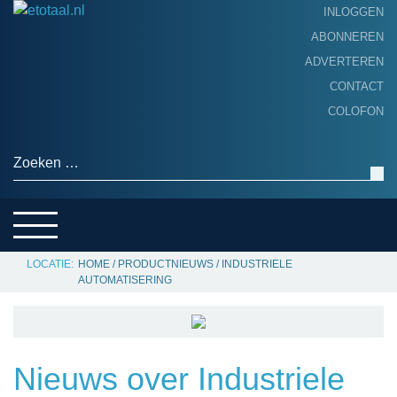
INLOGGEN
ABONNEREN
ADVERTEREN
HOME
CONTACT
PRODUCTNIEUWS
COLOFON
ACHTERGROND
ALGEMEEN NIEUWS
Zoeken naar:
THEMA’S
LEVERANCIERSGIDS
SERVICE
HOME
/
PRODUCTNIEUWS
/
INDUSTRIELE
AUTOMATISERING
Nieuws over Industriele