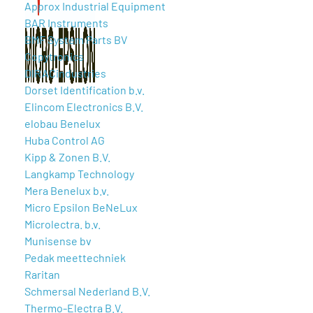
Approx Industrial Equipment
BAR Instruments
BMF System Parts BV
Copytronics
DIRACindustries
Dorset Identification b.v.
Elincom Electronics B.V.
elobau Benelux
Huba Control AG
Kipp & Zonen B.V.
Langkamp Technology
Mera Benelux b.v.
Micro Epsilon BeNeLux
Microlectra. b.v.
Munisense bv
Pedak meettechniek
Raritan
Schmersal Nederland B.V.
Thermo-Electra B.V.