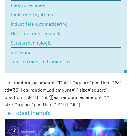
Elektrotechniek
Embedded systems
Industriele automatisering
Meet- en regeltechniek
Sensortechnologie
Software
Test- en meetinstrumenten
[esi random_ad amount="1" size="square" position="163"
ttl="30"][esi random_ad amount="1" size="square"
position="164" ttl="30"][esi random_ad amount="1"
size="square" position="171" ttl="30"]
e-Totaal thema's