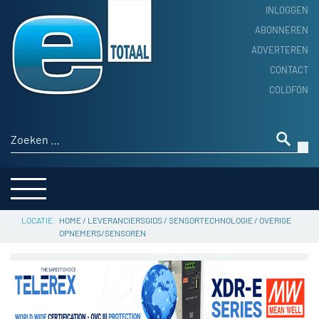
INLOGGEN
ABONNEREN
ADVERTEREN
HOME
CONTACT
PRODUCTNIEUWS
COLOFON
ACHTERGROND
ALGEMEEN NIEUWS
Zoeken naar:
THEMA’S
LEVERANCIERSGIDS
SERVICE
HOME
/
LEVERANCIERSGIDS
/
SENSORTECHNOLOGIE
/
OVERIGE
OPNEMERS/SENSOREN