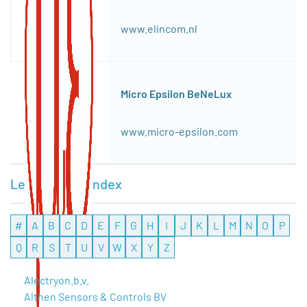
www.elincom.nl
Micro Epsilon BeNeLux
www.micro-epsilon.com
Leveranciersindex
#
A
B
C
D
E
F
G
H
I
J
K
L
M
N
O
P
Q
R
S
T
U
V
W
X
Y
Z
Alectryon.b.v.
Althen Sensors & Controls BV