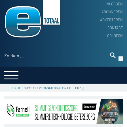
INLOGGEN
ABONNEREN
ADVERTEREN
HOME
CONTACT
PRODUCTNIEUWS
COLOFON
ACHTERGROND
ALGEMEEN NIEUWS
Zoeken naar:
THEMA’S
LEVERANCIERSGIDS
SERVICE
HOME
/
LEVERANCIERSGIDS
/
LETTER
/
Q