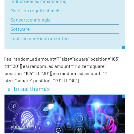
Industriele automatisering
Meet- en regeltechniek
Sensortechnologie
Software
Test- en meetinstrumenten
[esi random_ad amount="1" size="square" position="163"
ttl="30"][esi random_ad amount="1" size="square"
position="164" ttl="30"][esi random_ad amount="1"
size="square" position="171" ttl="30"]
e-Totaal thema's
Cybersecurity