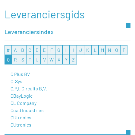
Leveranciersgids
Leveranciersindex
#
A
B
C
D
E
F
G
H
I
J
K
L
M
N
O
P
Q
R
S
T
U
V
W
X
Y
Z
Q Plus BV
Q-Sys
Q.P.I. Circuits B.V.
QBayLogic
QL Company
Quad Industries
QUtronics
QUtronics