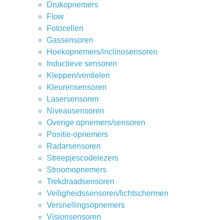
Drukopnemers
Flow
Fotocellen
Gassensoren
Hoekopnemers/inclinosensoren
Inductieve sensoren
Kleppen/ventielen
Kleurensensoren
Lasersensoren
Niveausensoren
Overige opnemers/sensoren
Positie-opnemers
Radarsensoren
Streepjescodelezers
Stroomopnemers
Trekdraadsensoren
Veiligheidssensoren/lichtschermen
Versnellingsopnemers
Visionsensoren