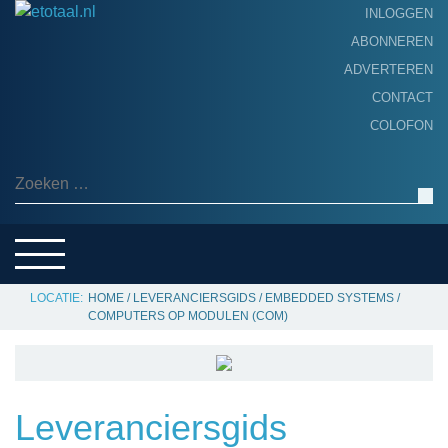
INLOGGEN
ABONNEREN
ADVERTEREN
HOME
CONTACT
PRODUCTNIEUWS
COLOFON
ACHTERGROND
ALGEMEEN NIEUWS
Zoeken naar:
THEMA’S
LEVERANCIERSGIDS
SERVICE
HOME
/
LEVERANCIERSGIDS
/
EMBEDDED SYSTEMS
/
COMPUTERS OP MODULEN (COM)
Leveranciersgids