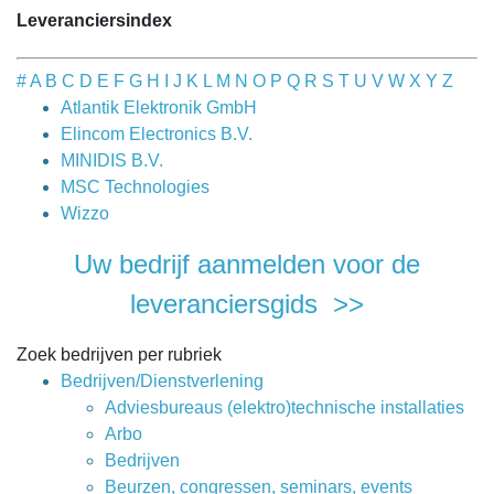
Leveranciersindex
#
A
B
C
D
E
F
G
H
I
J
K
L
M
N
O
P
Q
R
S
T
U
V
W
X
Y
Z
Atlantik Elektronik GmbH
Elincom Electronics B.V.
MINIDIS B.V.
MSC Technologies
Wizzo
Uw bedrijf aanmelden voor de
leveranciersgids >>
Zoek bedrijven per rubriek
Bedrijven/Dienstverlening
Adviesbureaus (elektro)technische installaties
Arbo
Bedrijven
Beurzen, congressen, seminars, events