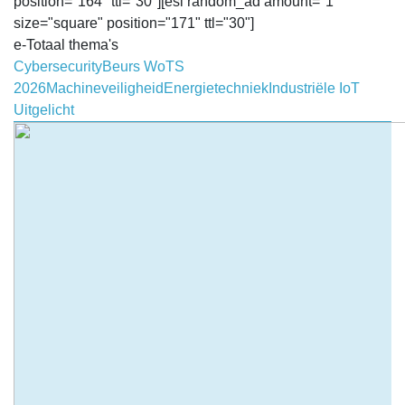
position="164" ttl="30"][esi random_ad amount="1"
size="square" position="171" ttl="30"]
e-Totaal thema's
Cybersecurity
Beurs WoTS
2026
Machineveiligheid
Energietechniek
Industriële IoT
Uitgelicht