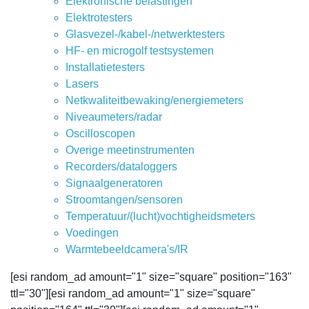
Elektronische belastingen
Elektrotesters
Glasvezel-/kabel-/netwerktesters
HF- en microgolf testsystemen
Installatietesters
Lasers
Netkwaliteitbewaking/energiemeters
Niveaumeters/radar
Oscilloscopen
Overige meetinstrumenten
Recorders/dataloggers
Signaalgeneratoren
Stroomtangen/sensoren
Temperatuur/(lucht)vochtigheidsmeters
Voedingen
Warmtebeeldcamera's/IR
[esi random_ad amount="1" size="square" position="163"
ttl="30"][esi random_ad amount="1" size="square"