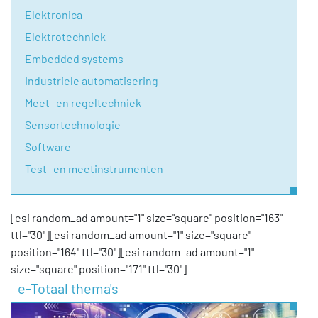
Elektronica
Elektrotechniek
Embedded systems
Industriele automatisering
Meet- en regeltechniek
Sensortechnologie
Software
Test- en meetinstrumenten
[esi random_ad amount="1" size="square" position="163"
ttl="30"][esi random_ad amount="1" size="square"
position="164" ttl="30"][esi random_ad amount="1"
size="square" position="171" ttl="30"]
e-Totaal thema's