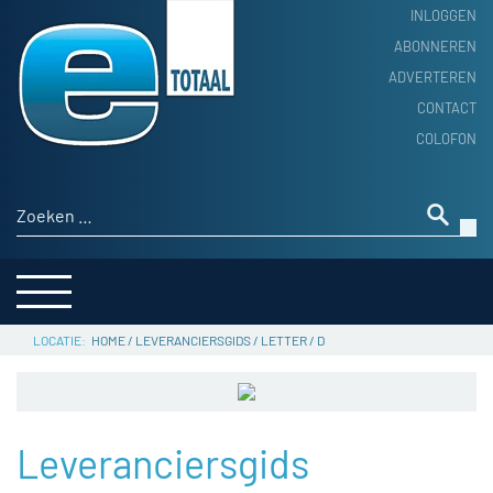
INLOGGEN
ABONNEREN
ADVERTEREN
HOME
CONTACT
PRODUCTNIEUWS
COLOFON
ACHTERGROND
ALGEMEEN NIEUWS
Zoeken naar:
THEMA’S
LEVERANCIERSGIDS
SERVICE
HOME
/
LEVERANCIERSGIDS
/
LETTER
/
D
Leveranciersgids