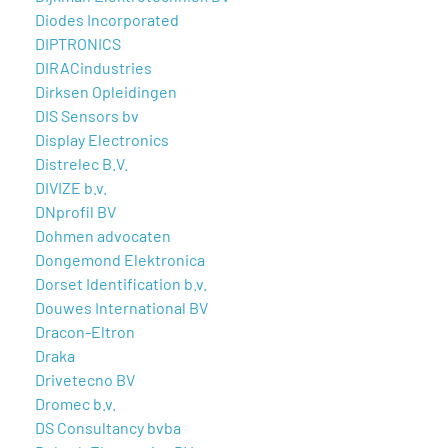
Diodes Incorporated
DIPTRONICS
DIRACindustries
Dirksen Opleidingen
DIS Sensors bv
Display Electronics
Distrelec B.V.
DIVIZE b.v.
DNprofil BV
Dohmen advocaten
Dongemond Elektronica
Dorset Identification b.v.
Douwes International BV
Dracon-Eltron
Draka
Drivetecno BV
Dromec b.v.
DS Consultancy bvba