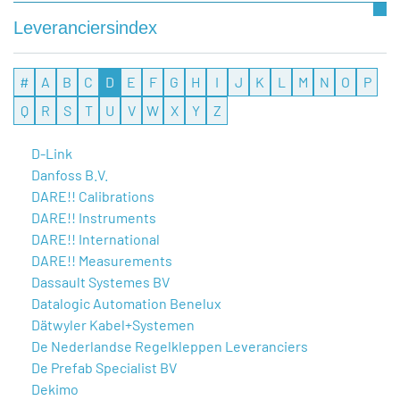
Leveranciersindex
#
A
B
C
D
E
F
G
H
I
J
K
L
M
N
O
P
Q
R
S
T
U
V
W
X
Y
Z
D-Link
Danfoss B.V.
DARE!! Calibrations
DARE!! Instruments
DARE!! International
DARE!! Measurements
Dassault Systemes BV
Datalogic Automation Benelux
Dätwyler Kabel+Systemen
De Nederlandse Regelkleppen Leveranciers
De Prefab Specialist BV
Dekimo