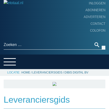
INLOGGEN
ABONNEREN
ADVERTEREN
HOME
CONTACT
PRODUCTNIEUWS
COLOFON
ACHTERGROND
ALGEMEEN NIEUWS
Zoeken naar:
THEMA’S
LEVERANCIERSGIDS
SERVICE
HOME
/
LEVERANCIERSGIDS
/
DIBIS DIGITAL BV
Leveranciersgids