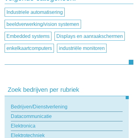
Naam
Industriele automatisering
Bedrijfsnaam
beeldverwerking/vision systemen
Embedded systems
Displays en aanraakschermen
Telefoonnummer
enkelkaartcomputers
industriële monitoren
E-mail
Zoek bedrijven per rubriek
Onderwerp
Bedrijven/Dienstverlening
Uw vraag
Datacommunicatie
Elektronica
Elektrotechniek