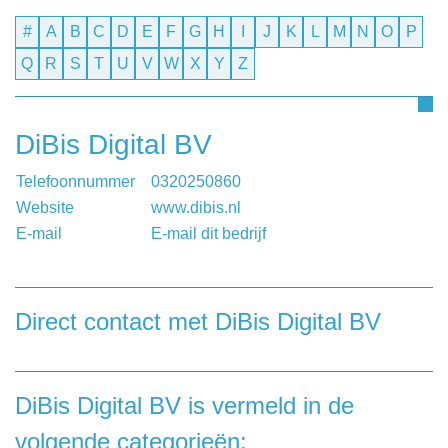
#
A
B
C
D
E
F
G
H
I
J
K
L
M
N
O
P
Q
R
S
T
U
V
W
X
Y
Z
DiBis Digital BV
Telefoonnummer
0320250860
Website
www.dibis.nl
E-mail
E-mail dit bedrijf
Direct contact met DiBis Digital BV
Heeft u een vraag, of wilt u graag een opmerking
achterlaten aan DiBis Digital BV, dan kunt u dat doen door
onderstaand contactformulier in te vullen.
DiBis Digital BV is vermeld in de
volgende categorieën: