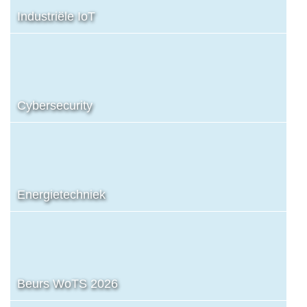
Industriële IoT
Cybersecurity
Energietechniek
Beurs WoTS 2026