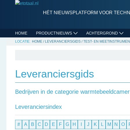
HÉT NIEUWSPLATFORM VOOR TECHNI
HOME
PRODUCTNIEUWS
ACHTERGROND
HOME
/
LEVERANCIERSGIDS
/
TEST- EN MEETINSTRUME
Leveranciersgids
Bedrijven in de categorie warmtebeeldcamer
Leveranciersindex
#
A
B
C
D
E
F
G
H
I
J
K
L
M
N
O