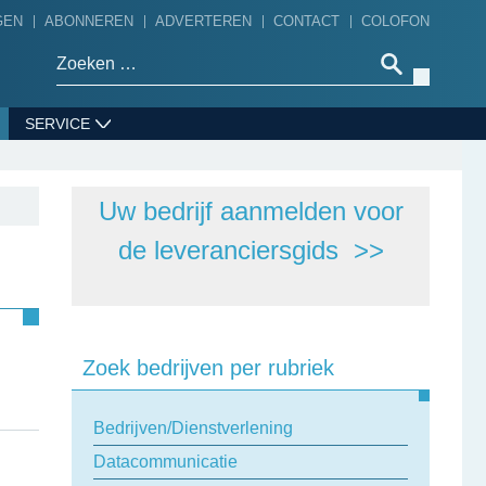
GEN
ABONNEREN
ADVERTEREN
CONTACT
COLOFON
Zoeken naar:
SERVICE
Uw bedrijf aanmelden voor
de leveranciersgids >>
Zoek bedrijven per rubriek
Bedrijven/Dienstverlening
Datacommunicatie