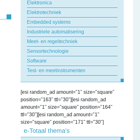
Elektronica
Elektrotechniek
Embedded systems
Industriele automatisering
Meet- en regeltechniek
Sensortechnologie
Software
Test- en meetinstrumenten
[esi random_ad amount="1" size="square"
position="163" ttl="30"][esi random_ad
amount="1" size="square" position="164"
ttl="30"][esi random_ad amount="1"
size="square" position="171" ttl="30"]
e-Totaal thema's