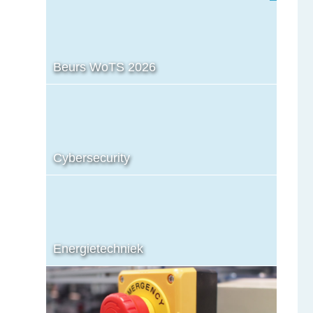
Beurs WoTS 2026
Cybersecurity
Energietechniek