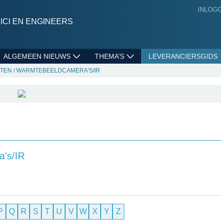
INLOG
CI EN ENGINEERS
ALGEMEEN NIEUWS
THEMA’S
LEVERANCIERSGIDS
NTEN
/
WARMTEBEELDCAMERA'S/IR
a's/IR
P
Q
R
S
T
U
V
W
X
Y
Z