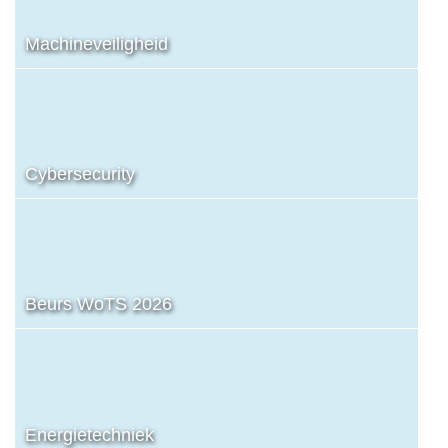
Machineveiligheid
Cybersecurity
Beurs WoTS 2026
Energietechniek