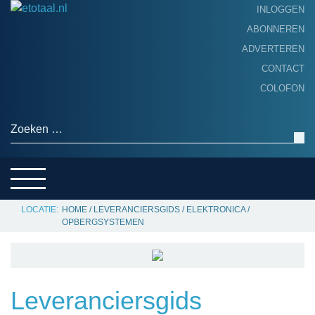
INLOGGEN
ABONNEREN
ADVERTEREN
HOME
CONTACT
PRODUCTNIEUWS
COLOFON
ACHTERGROND
ALGEMEEN NIEUWS
Zoeken naar:
THEMA’S
LEVERANCIERSGIDS
SERVICE
HOME
/
LEVERANCIERSGIDS
/
ELEKTRONICA
/
OPBERGSYSTEMEN
Leveranciersgids