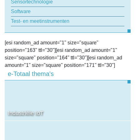
Sensortechnologie
Software
Test- en meetinstrumenten
[esi random_ad amount="1" size="square"
position="163" ttl="30"][esi random_ad amount="1"
size="square" position="164" ttl="30"][esi random_ad
amount="1" size="square" position="171" ttl="30"]
e-Totaal thema's
Industriële IoT