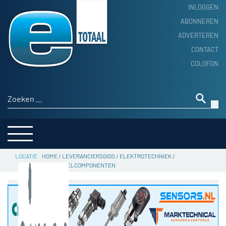
INLOGGEN
ABONNEREN
ADVERTEREN
HOME
CONTACT
PRODUCTNIEUWS
COLOFON
ACHTERGROND
ALGEMEEN NIEUWS
Zoeken naar:
THEMA’S
LEVERANCIERSGIDS
SERVICE
HOME
/
LEVERANCIERSGIDS
/
ELEKTROTECHNIEK
/
GLASVEZELCOMPONENTEN