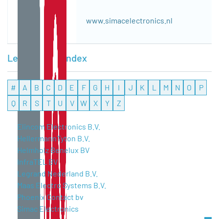
www.simacelectronics.nl
Leveranciersindex
#
A
B
C
D
E
F
G
H
I
J
K
L
M
N
O
P
Q
R
S
T
U
V
W
X
Y
Z
Elincom Electronics B.V.
HellermannTyton B.V.
Helmholz Benelux BV
InfraTEL BV
Legrand Nederland B.V.
Maas Electro Systems B.V.
Phoenix Contact bv
Simac Electronics