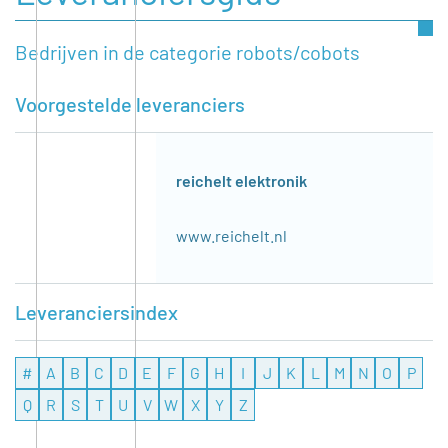
Bedrijven in de categorie robots/cobots
Voorgestelde leveranciers
reichelt elektronik
www.reichelt.nl
Leveranciersindex
#
A
B
C
D
E
F
G
H
I
J
K
L
M
N
O
P
Q
R
S
T
U
V
W
X
Y
Z