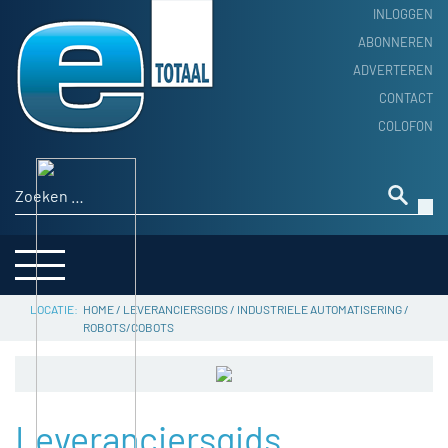
INLOGGEN
ABONNEREN
ADVERTEREN
HOME
CONTACT
PRODUCTNIEUWS
COLOFON
ACHTERGROND
ALGEMEEN NIEUWS
Zoeken naar:
THEMA’S
LEVERANCIERSGIDS
SERVICE
HOME
/
LEVERANCIERSGIDS
/
INDUSTRIELE AUTOMATISERING
/
ROBOTS/COBOTS
Leveranciersgids