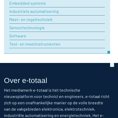
Embedded systems
Industriele automatisering
Meet- en regeltechniek
Sensortechnologie
Software
Test- en meetinstrumenten
Over e-totaal
Het mediamerk e-totaal is hét technische
nieuwsplatform voor technici en engineers. e-totaal richt
zich op een onafhankelijke manier op de volle breedte
van de vakgebieden elektronica, elektrotechniek,
industriële automatisering en energietechniek. Het e-