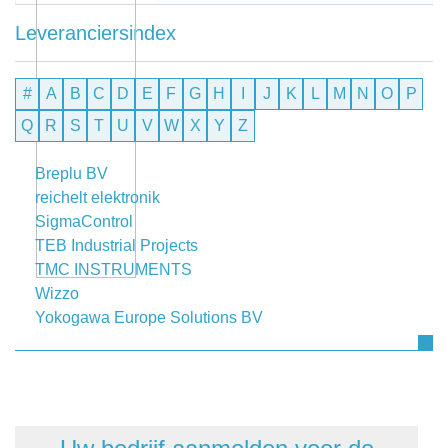
Leveranciersindex
#
A
B
C
D
E
F
G
H
I
J
K
L
M
N
O
P
Q
R
S
T
U
V
W
X
Y
Z
Breplu BV
reichelt elektronik
SigmaControl
TEB Industrial Projects
TMC INSTRUMENTS
Wizzo
Yokogawa Europe Solutions BV