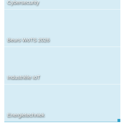
Cybersecurity
Beurs WoTS 2026
Industriële IoT
Energietechniek