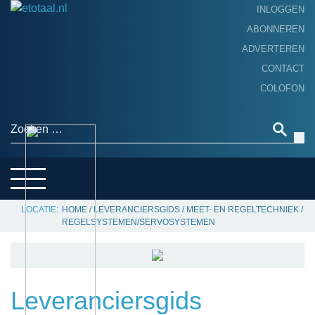
INLOGGEN
ABONNEREN
ADVERTEREN
HOME
CONTACT
PRODUCTNIEUWS
COLOFON
ACHTERGROND
ALGEMEEN NIEUWS
Zoeken naar:
THEMA’S
LEVERANCIERSGIDS
SERVICE
HOME
/
LEVERANCIERSGIDS
/
MEET- EN REGELTECHNIEK
/
REGELSYSTEMEN/SERVOSYSTEMEN
Leveranciersgids