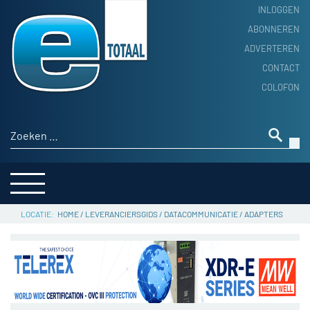
INLOGGEN
ABONNEREN
ADVERTEREN
HOME
CONTACT
PRODUCTNIEUWS
COLOFON
ACHTERGROND
ALGEMEEN NIEUWS
Zoeken naar:
THEMA’S
LEVERANCIERSGIDS
SERVICE
HOME
/
LEVERANCIERSGIDS
/
DATACOMMUNICATIE
/
ADAPTERS