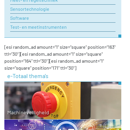
Sensortechnologie
Software
Test- en meetinstrumenten
[esi random_ad amount="1" size="square" position="163"
ttl="30"][esi random_ad amount="1" size="square"
position="164" ttl="30"][esi random_ad amount="1"
size="square" position="171" ttl="30"]
e-Totaal thema's
Machineveiligheid