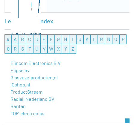
Leveranciersindex
#
A
B
C
D
E
F
G
H
I
J
K
L
M
N
O
P
Q
R
S
T
U
V
W
X
Y
Z
Elincom Electronics B.V.
Elipse nv
Glasvezelproducten.nl
IOshop.nl
ProductStream
Radiall Nederland BV
Raritan
TOP-electronics