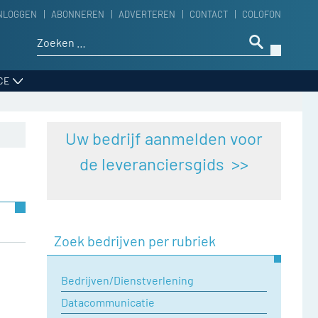
NLOGGEN
ABONNEREN
ADVERTEREN
CONTACT
COLOFON
Zoeken naar:
CE
Uw bedrijf aanmelden voor
de leveranciersgids >>
Zoek bedrijven per rubriek
Bedrijven/Dienstverlening
Datacommunicatie