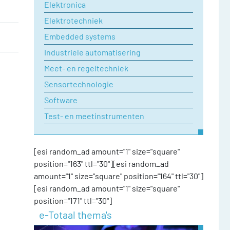
Elektronica
Elektrotechniek
Embedded systems
Industriele automatisering
Meet- en regeltechniek
Sensortechnologie
Software
Test- en meetinstrumenten
[esi random_ad amount="1" size="square"
position="163" ttl="30"][esi random_ad
amount="1" size="square" position="164" ttl="30"]
[esi random_ad amount="1" size="square"
position="171" ttl="30"]
e-Totaal thema's