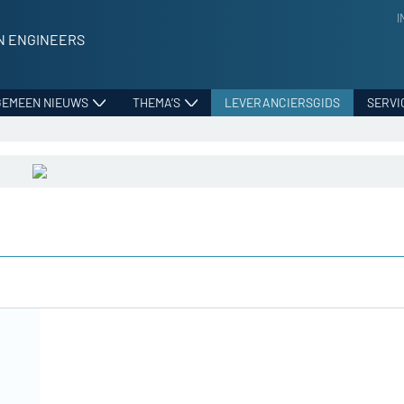
I
N ENGINEERS
GEMEEN NIEUWS
THEMA’S
LEVERANCIERSGIDS
SERVI