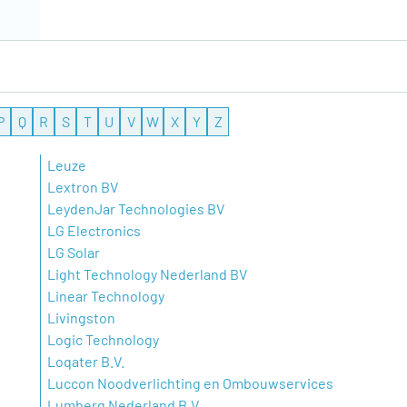
P
Q
R
S
T
U
V
W
X
Y
Z
Leuze
Lextron BV
LeydenJar Technologies BV
LG Electronics
LG Solar
Light Technology Nederland BV
Linear Technology
Livingston
Logic Technology
Loqater B.V.
Luccon Noodverlichting en Ombouwservices
Lumberg Nederland B.V.