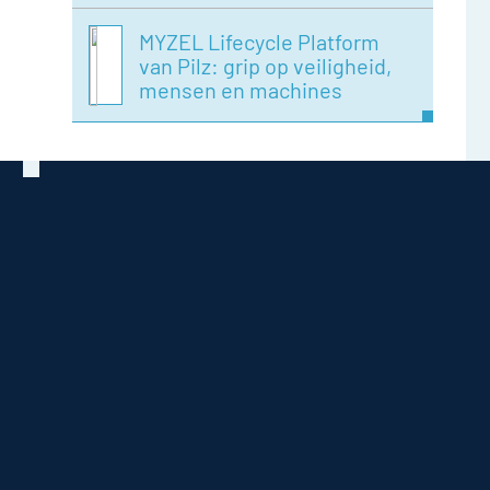
MYZEL Lifecycle Platform
van Pilz: grip op veiligheid,
mensen en machines