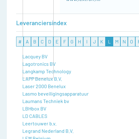
Leveranciersindex
#
A
B
C
D
E
F
G
H
I
J
K
L
M
N
O
Lacquey BV
Lagotronics BV
Langkamp Technology
LAPP Benelux B.V.
Laser 2000 Benelux
Lasmo beveiligingsapparatuur
Laumans Techniek bv
LBHbox BV
LD CABLES
Leertouwer b.v.
Legrand Nederland B.V.
LEM Belgium