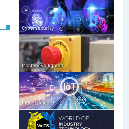
Cybersecurity
Machineveiligheid
Industriële IoT