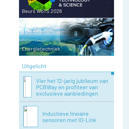
Beurs WoTS 2026
Energietechniek
Uitgelicht
Vier het 12-jarig jubileum van
PCBWay en profiteer van
exclusieve aanbiedingen
Inductieve lineaire
sensoren met IO-Link