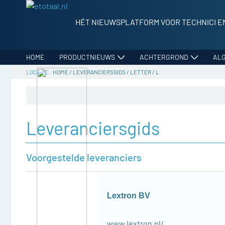
HÉT NIEUWSPLATFORM VOOR TECHNICI E
HOME
PRODUCTNIEUWS
ACHTERGROND
AL
HOME
/
LEVERANCIERSGIDS
/
LETTER
/
L
Leveranciersgids
Voorgestelde leveranciers
Lextron BV
www.lextron.nl/