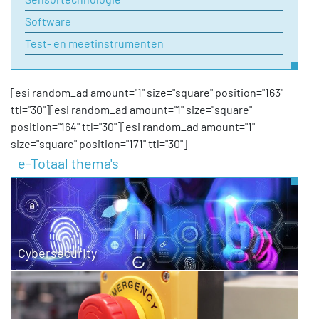
Software
Test- en meetinstrumenten
[esi random_ad amount="1" size="square" position="163"
ttl="30"][esi random_ad amount="1" size="square"
position="164" ttl="30"][esi random_ad amount="1"
size="square" position="171" ttl="30"]
e-Totaal thema's
Cybersecurity