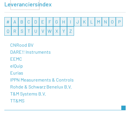
Leveranciersindex
#
A
B
C
D
E
F
G
H
I
J
K
L
M
N
O
P
Q
R
S
T
U
V
W
X
Y
Z
CNRood BV
DARE!! Instruments
EEMC
elQuip
Eurias
IPPN Measurements & Controls
Rohde & Schwarz Benelux B.V.
T&M Systems B.V.
TT&MS