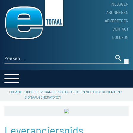
INLOGGEN
ABONNEREN
ADVERTEREN
HOME
CONTACT
PRODUCTNIEUWS
COLOFON
ACHTERGROND
ALGEMEEN NIEUWS
Zoeken naar:
THEMA’S
LEVERANCIERSGIDS
SERVICE
HOME
/
LEVERANCIERSGIDS
/
TEST- EN MEETINSTRUMENTEN
/
SIGNAALGENERATOREN
Leveranciersgids