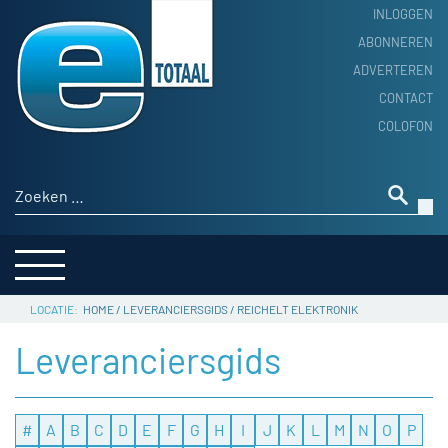
INLOGGEN
ABONNEREN
ADVERTEREN
HOME
CONTACT
PRODUCTNIEUWS
COLOFON
ACHTERGROND
ALGEMEEN NIEUWS
Zoeken naar:
THEMA’S
LEVERANCIERSGIDS
SERVICE
HOME
/
LEVERANCIERSGIDS
/
REICHELT ELEKTRONIK
Leveranciersgids
#
A
B
C
D
E
F
G
H
I
J
K
L
M
N
O
P