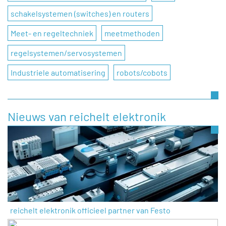
schakelsystemen (switches) en routers
Meet- en regeltechniek
meetmethoden
regelsystemen/servosystemen
Industriele automatisering
robots/cobots
Nieuws van reichelt elektronik
reichelt elektronik officieel partner van Festo