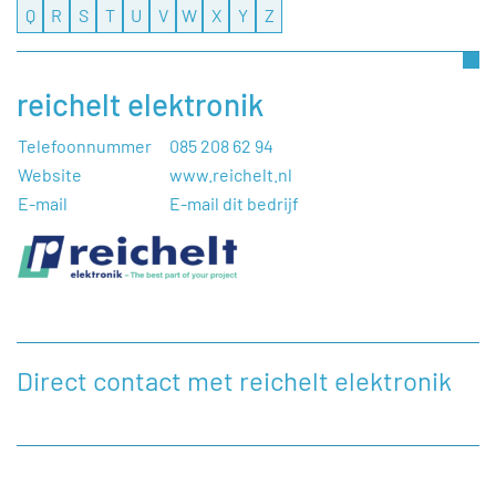
Q
R
S
T
U
V
W
X
Y
Z
reichelt elektronik
Telefoonnummer
085 208 62 94
Website
www.reichelt.nl
E-mail
E-mail dit bedrijf
Direct contact met reichelt elektronik
Heeft u een vraag, of wilt u graag een opmerking
achterlaten aan reichelt elektronik, dan kunt u dat doen
door onderstaand contactformulier in te vullen.