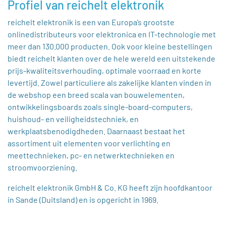
Profiel van reichelt elektronik
Naam
reichelt elektronik is een van Europa’s grootste
onlinedistributeurs voor elektronica en IT-technologie met
meer dan 130.000 producten. Ook voor kleine bestellingen
Bedrijfsnaam
biedt reichelt klanten over de hele wereld een uitstekende
prijs-kwaliteitsverhouding, optimale voorraad en korte
levertijd. Zowel particuliere als zakelijke klanten vinden in
Telefoonnummer
de webshop een breed scala van bouwelementen,
ontwikkelingsboards zoals single-board-computers,
huishoud- en veiligheidstechniek, en
E-mail
werkplaatsbenodigdheden. Daarnaast bestaat het
assortiment uit elementen voor verlichting en
meettechnieken, pc- en netwerktechnieken en
Onderwerp
stroomvoorziening.
reichelt elektronik GmbH & Co. KG heeft zijn hoofdkantoor
Uw vraag
in Sande (Duitsland) en is opgericht in 1969.