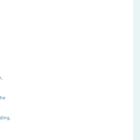
n.
che
ding,