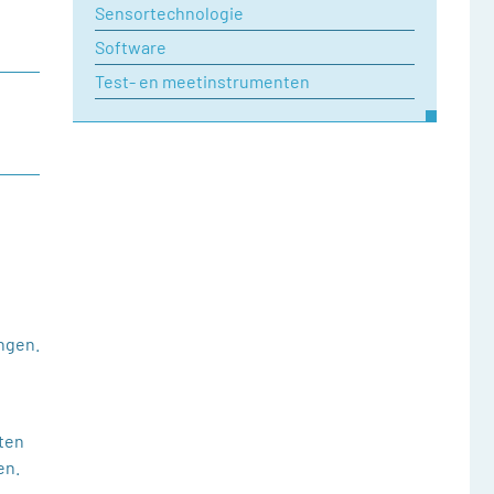
Sensortechnologie
Software
Test- en meetinstrumenten
nd
engen.
ten
en.