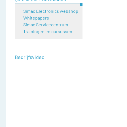
Simac Electronics webshop
Whitepapers
Simac Servicecentrum
Trainingen en cursussen
Bedrijfsvideo