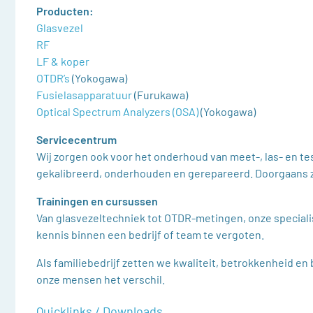
Producten:
Glasvezel
Onderwerp
RF
LF & koper
OTDR’s
(Yokogawa)
Uw vraag
Fusielasapparatuur
(Furukawa)
Optical Spectrum Analyzers (OSA)
(Yokogawa)
Servicecentrum
Wij zorgen ook voor het onderhoud van meet-, las- en t
gekalibreerd, onderhouden en gerepareerd. Doorgaans z
Trainingen en cursussen
Van glasvezeltechniek tot OTDR-metingen, onze special
kennis binnen een bedrijf of team te vergoten.
Als familiebedrijf zetten we kwaliteit, betrokkenheid 
onze mensen het verschil.
Quicklinks / Downloads