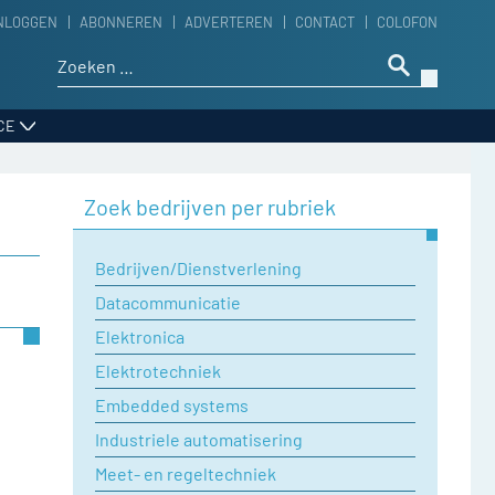
NLOGGEN
ABONNEREN
ADVERTEREN
CONTACT
COLOFON
Zoeken naar:
CE
Zoek bedrijven per rubriek
Bedrijven/Dienstverlening
Datacommunicatie
Elektronica
Elektrotechniek
Embedded systems
Industriele automatisering
Meet- en regeltechniek