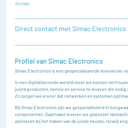
Socials
Direct contact met Simac Electronics
Heeft u een vraag, of wilt u graag een opmerking achter
contactformulier in te vullen.
Naam
Profiel van Simac Electronics
Simac Electronics is een gespecialiseerde leverancier v
Bedrijfsnaam
In een digitaliserende wereld moet we kunnen vertrouwe
juiste producten, kennis en service te leveren die nodi
Zo zorgen we ervoor dat netwerken en systemen optimaal
Telefoonnummer
Bij Simac Electronics zijn we gespecialiseerd in hoogwa
componenten. Daarnaast leveren we glasvezel-lasmachin
adviseren bij het maken van de juiste keuzes, terwijl e
E-mail