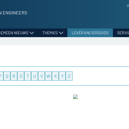
I
N ENGINEERS
GEMEEN NIEUWS
THEMA’S
LEVERANCIERSGIDS
SERVI
P
Q
R
S
T
U
V
W
X
Y
Z