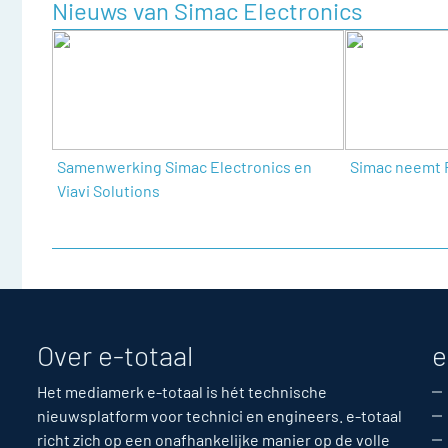
Nieuws van Simac Electronics
Samenwerking Simac Electronics en
Simac neemt 
Viavi Solutions
Over e-totaal
e
Het mediamerk e-totaal is hét technische
nieuwsplatform voor technici en engineers. e-totaal
richt zich op een onafhankelijke manier op de volle