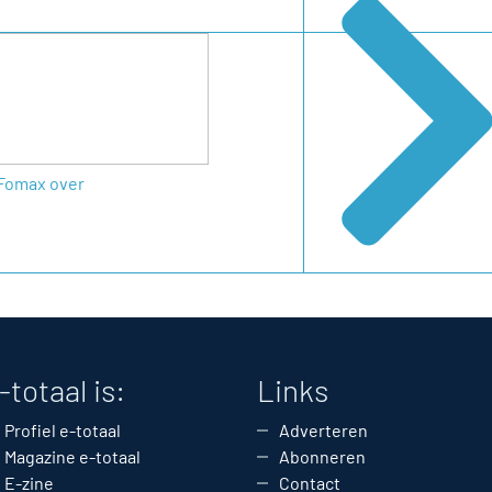
Fomax over
-totaal is:
Links
Profiel e-totaal
Adverteren
Magazine e-totaal
Abonneren
E-zine
Contact