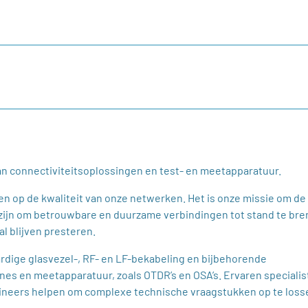
laten aan Simac Electronics, dan kunt u dat doen door onderstaa
an connectiviteitsoplossingen en test- en meetapparatuur.
n op de kwaliteit van onze netwerken. Het is onze missie om de
g zijn om betrouwbare en duurzame verbindingen tot stand te br
 blijven presteren.
ardige glasvezel-, RF- en LF-bekabeling en bijbehorende
es en meetapparatuur, zoals OTDR’s en OSA’s. Ervaren specialis
ngineers helpen om complexe technische vraagstukken op te loss