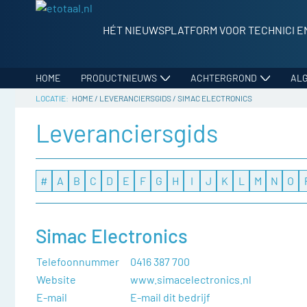
HÉT NIEUWSPLATFORM VOOR TECHNICI E
HOME
PRODUCTNIEUWS
ACHTERGROND
AL
HOME
/
LEVERANCIERSGIDS
/
SIMAC ELECTRONICS
Leveranciersgids
#
A
B
C
D
E
F
G
H
I
J
K
L
M
N
O
Simac Electronics
Telefoonnummer
0416 387 700
Website
www.simacelectronics.nl
E-mail
E-mail dit bedrijf