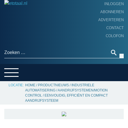
INLOGGEN
ABONNEREN
ADVERTEREN
HOME
CONTACT
PRODUCTNIEUWS
COLOFON
ACHTERGROND
ALGEMEEN NIEUWS
Zoeken naar:
THEMA’S
LEVERANCIERSGIDS
SERVICE
HOME
/
PRODUCTNIEUWS
/
INDUSTRIELE
AUTOMATISERING
/
AANDRIJFSYSTEMEN/MOTION
CONTROL
/
EENVOUDIG, EFFICIËNT EN COMPACT
AANDRIJFSYSTEEM