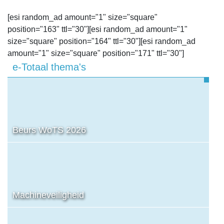
[esi random_ad amount="1" size="square"
position="163" ttl="30"][esi random_ad amount="1"
size="square" position="164" ttl="30"][esi random_ad
amount="1" size="square" position="171" ttl="30"]
e-Totaal thema's
Beurs WoTS 2026
Machineveiligheid