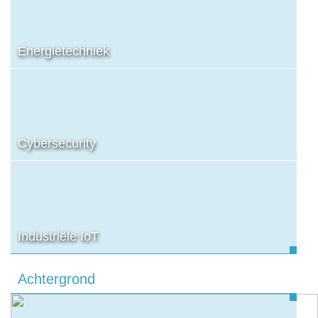
Energietechniek
Cybersecurity
Industriële IoT
Achtergrond