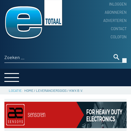
INLOGGEN
ABONNEREN
ADVERTEREN
HOME
CONTACT
PRODUCTNIEUWS
COLOFON
ACHTERGROND
ALGEMEEN NIEUWS
Zoeken naar:
THEMA’S
LEVERANCIERSGIDS
SERVICE
HOME
/
LEVERANCIERSGIDS
/
KWX B.V.