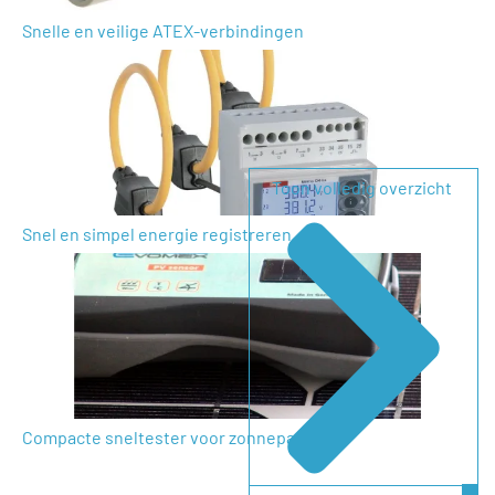
Uw vraag
Snelle en veilige ATEX-verbindingen
Toon volledig overzicht
Snel en simpel energie registreren
Compacte sneltester voor zonnepanelen