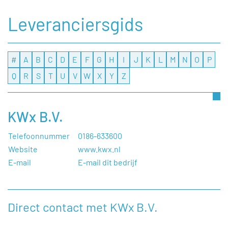
Leveranciersgids
#
A
B
C
D
E
F
G
H
I
J
K
L
M
N
O
P
Q
R
S
T
U
V
W
X
Y
Z
KWx B.V.
Telefoonnummer
0186-633600
Website
www.kwx.nl
E-mail
E-mail dit bedrijf
Direct contact met KWx B.V.
Heeft u een vraag, of wilt u graag een opmerking