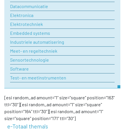
Datacommunicatie
Elektronica
Elektrotechniek
Embedded systems
Industriele automatisering
Meet- en regeltechniek
Sensortechnologie
Software
Test- en meetinstrumenten
[esi random_ad amount="1" size="square" position="163"
ttl="30"][esi random_ad amount="1" size="square"
position="164" ttl="30"][esi random_ad amount="1"
size="square" position="171" ttl="30"]
e-Totaal thema's