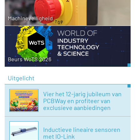
Machineveiligheid
Beurs WoTS 2026
Uitgelicht
Vier het 12-jarig jubileum van
PCBWay en profiteer van
exclusieve aanbiedingen
Inductieve lineaire sensoren
met IO-Link