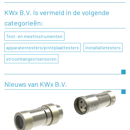
achterlaten aan KWx B.V., dan kunt u dat doen door
onderstaand contactformulier in te vullen.
KWx B.V. is vermeld in de volgende
categorieën:
Naam
Test- en meetinstrumenten
Bedrijfsnaam
apparatentesters/printplaattesters
installatietesters
stroomtangen/sensoren
Telefoonnummer
Nieuws van KWx B.V.
E-mail
Onderwerp