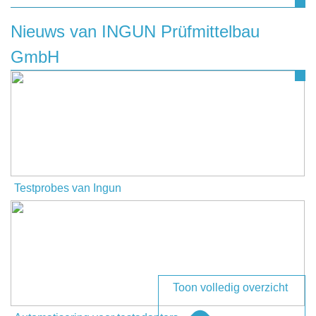
achterlaten aan INGUN Prüfmittelbau GmbH, dan kunt u
dat doen door onderstaand contactformulier in te vullen.
Nieuws van INGUN Prüfmittelbau
GmbH
Naam
Bedrijfsnaam
Telefoonnummer
Testprobes van Ingun
E-mail
Onderwerp
Toon volledig overzicht