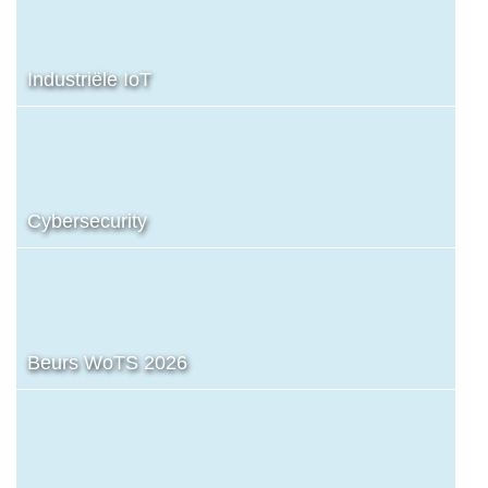
Industriële IoT
Cybersecurity
Beurs WoTS 2026