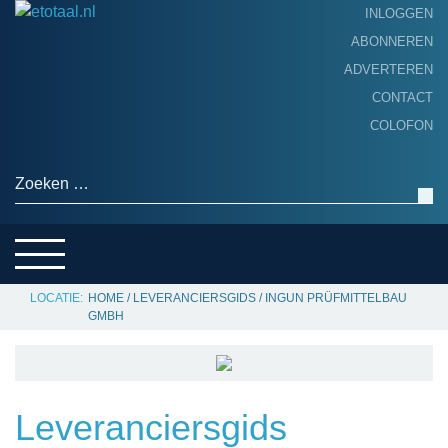
INLOGGEN
ABONNEREN
ADVERTEREN
HOME
CONTACT
PRODUCTNIEUWS
COLOFON
ACHTERGROND
ALGEMEEN NIEUWS
Zoeken naar:
THEMA’S
LEVERANCIERSGIDS
SERVICE
HOME
/
LEVERANCIERSGIDS
/
INGUN PRÜFMITTELBAU
GMBH
Leveranciersgids