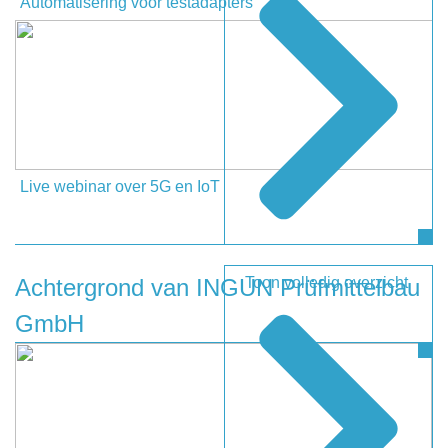
Automatisering voor testadapters
Uw vraag
Live webinar over 5G en IoT
Toon volledig overzicht
Achtergrond van INGUN Prüfmittelbau
GmbH