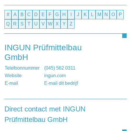
#
A
B
C
D
E
F
G
H
I
J
K
L
M
N
O
P
Q
R
S
T
U
V
W
X
Y
Z
INGUN Prüfmittelbau
GmbH
Telefoonnummer
(045) 562 0311
Website
ingun.com
E-mail
E-mail dit bedrijf
Direct contact met INGUN
Prüfmittelbau GmbH
Heeft u een vraag, of wilt u graag een opmerking