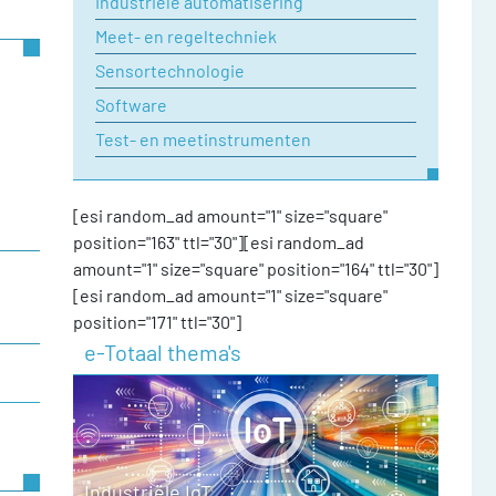
Industriele automatisering
Meet- en regeltechniek
Sensortechnologie
Software
Test- en meetinstrumenten
[esi random_ad amount="1" size="square"
position="163" ttl="30"][esi random_ad
amount="1" size="square" position="164" ttl="30"]
[esi random_ad amount="1" size="square"
position="171" ttl="30"]
e-Totaal thema's
Industriële IoT