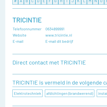
#
A
B
C
D
E
F
G
H
I
J
K
L
M
N
O
TRICINTIE
Telefoonnummer
0634899991
Website
www.tricintie.nl
E-mail
E-mail dit bedrijf
Direct contact met TRICINTIE
Heeft u een vraag, of wilt u graag een opmerking achter
contactformulier in te vullen.
TRICINTIE is vermeld in de volgende 
Naam
Elektrotechniek
afdichtingen (brandwerend)
insta
Bedrijfsnaam