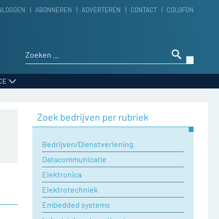
NLOGGEN
ABONNEREN
ADVERTEREN
CONTACT
COLOFON
Zoeken naar:
CE
Zoek bedrijven per rubriek
Bedrijven/Dienstverlening
Datacommunicatie
Elektronica
Elektrotechniek
Embedded systems