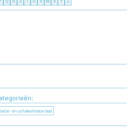
P
Q
R
S
T
U
V
W
X
Y
Z
laten aan TRICINTIE, dan kunt u dat doen door onderstaand
categorieën:
llatie- en schakelmateriaal