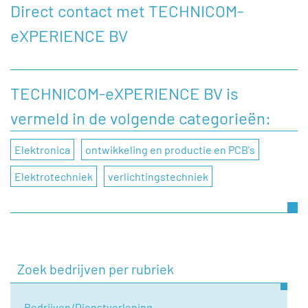
Direct contact met TECHNICOM-
eXPERIENCE BV
Heeft u een vraag, of wilt u graag een opmerking
achterlaten aan TECHNICOM-eXPERIENCE BV, dan kunt u
dat doen door onderstaand contactformulier in te vullen.
TECHNICOM-eXPERIENCE BV is
vermeld in de volgende categorieën:
Naam
Elektronica
ontwikkeling en productie en PCB's
Bedrijfsnaam
Elektrotechniek
verlichtingstechniek
Telefoonnummer
Zoek bedrijven per rubriek
E-mail
Bedrijven/Dienstverlening