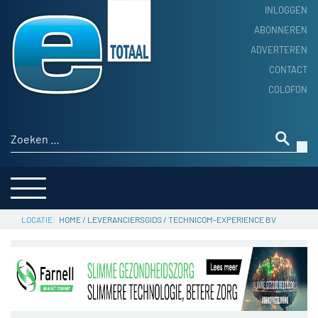
INLOGGEN
ABONNEREN
ADVERTEREN
HOME
CONTACT
PRODUCTNIEUWS
COLOFON
ACHTERGROND
ALGEMEEN NIEUWS
Zoeken naar:
THEMA’S
LEVERANCIERSGIDS
SERVICE
HOME
/
LEVERANCIERSGIDS
/
TECHNICOM-EXPERIENCE BV