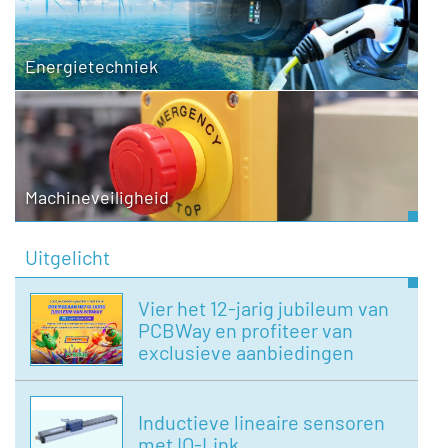
Energietechniek
Machineveiligheid
Uitgelicht
Vier het 12-jarig jubileum van
PCBWay en profiteer van
exclusieve aanbiedingen
Inductieve lineaire sensoren
met IO-Link