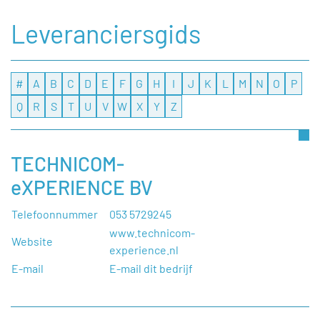
Leveranciersgids
#
A
B
C
D
E
F
G
H
I
J
K
L
M
N
O
P
Q
R
S
T
U
V
W
X
Y
Z
TECHNICOM-
eXPERIENCE BV
Telefoonnummer
053 5729245
www.technicom-
Website
experience.nl
E-mail
E-mail dit bedrijf