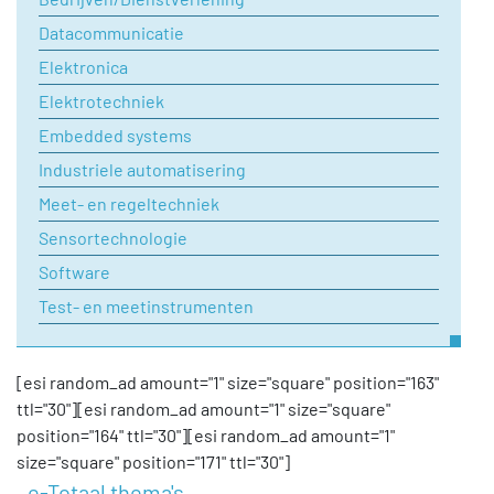
Onderwerp
Datacommunicatie
Elektronica
Elektrotechniek
Uw vraag
Embedded systems
Industriele automatisering
Meet- en regeltechniek
Sensortechnologie
Software
Test- en meetinstrumenten
[esi random_ad amount="1" size="square" position="163"
ttl="30"][esi random_ad amount="1" size="square"
position="164" ttl="30"][esi random_ad amount="1"
size="square" position="171" ttl="30"]
e-Totaal thema's