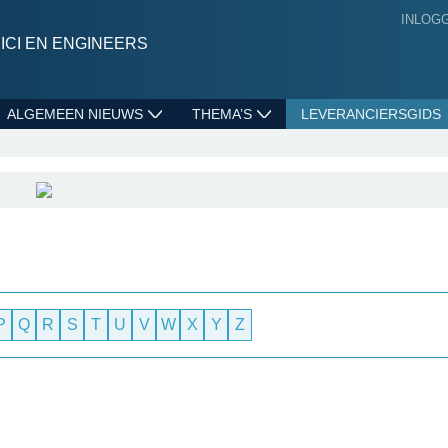
INLOG
CI EN ENGINEERS
ALGEMEEN NIEUWS
THEMA’S
LEVERANCIERSGIDS
P
Q
R
S
T
U
V
W
X
Y
Z