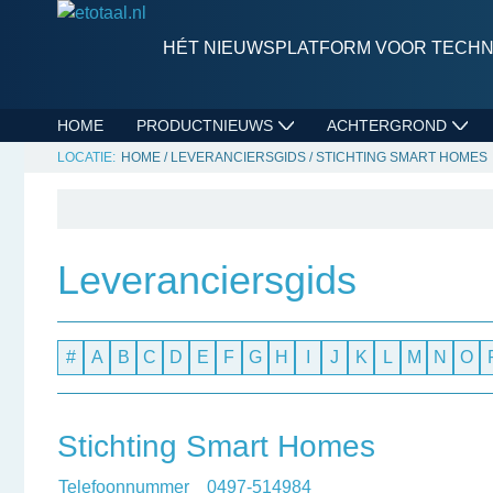
HÉT NIEUWSPLATFORM VOOR TECHNI
HOME
PRODUCTNIEUWS
ACHTERGROND
HOME
/
LEVERANCIERSGIDS
/
STICHTING SMART HOMES
Leveranciersgids
#
A
B
C
D
E
F
G
H
I
J
K
L
M
N
O
Stichting Smart Homes
Telefoonnummer
0497-514984