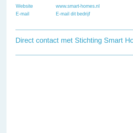
Website
www.smart-homes.nl
E-mail
E-mail dit bedrijf
Direct contact met Stichting Smart 
Heeft u een vraag, of wilt u graag een opmerking achte
onderstaand contactformulier in te vullen.
Naam
Bedrijfsnaam
Telefoonnummer