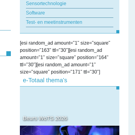
Sensortechnologie
Software
Test- en meetinstrumenten
[esi random_ad amount="1" size="square"
position="163" ttl="30"][esi random_ad
amount="1" size="square" position="164"
ttl="30"][esi random_ad amount="1"
size="square" position="171" ttl="30"]
e-Totaal thema's
Beurs WoTS 2026