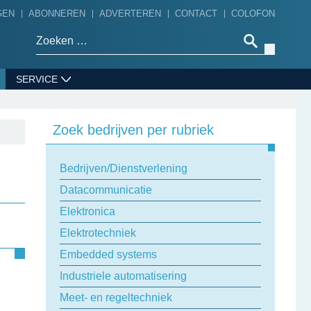
GEN
ABONNEREN
ADVERTEREN
CONTACT
COLOFON
Zoeken naar:
SERVICE
Zoek bedrijven per rubriek
Bedrijven/Dienstverlening
Datacommunicatie
Elektronica
Elektrotechniek
Embedded systems
Industriele automatisering
Meet- en regeltechniek