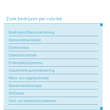
dat doen door onderstaand contactformulier in te vullen.
Naam
Zoek bedrijven per rubriek
Bedrijven/Dienstverlening
Bedrijfsnaam
Datacommunicatie
Elektronica
Telefoonnummer
Elektrotechniek
Embedded systems
Industriele automatisering
E-mail
Meet- en regeltechniek
Sensortechnologie
Onderwerp
Software
Test- en meetinstrumenten
Uw vraag