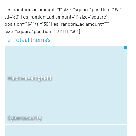
[esi random_ad amount="1" size="square" position="163"
ttl="30"][esi random_ad amount="1" size="square"
position="164" ttl="30"][esi random_ad amount="1"
size="square" position="171" ttl="30"]
e-Totaal thema's
Machineveiligheid
Cybersecurity