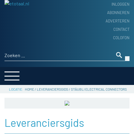
INLOGGEN
ABONNEREN
ADVERTEREN
HOME
CONTACT
PRODUCTNIEUWS
COLOFON
ACHTERGROND
ALGEMEEN NIEUWS
Zoeken naar:
THEMA’S
LEVERANCIERSGIDS
SERVICE
HOME
/
LEVERANCIERSGIDS
/
STÄUBLI ELECTRICAL CONNECTORS
Leveranciersgids