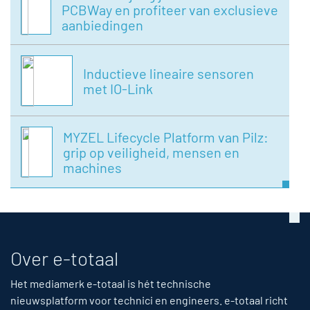
PCBWay en profiteer van exclusieve
aanbiedingen
Inductieve lineaire sensoren
met IO-Link
MYZEL Lifecycle Platform van Pilz:
grip op veiligheid, mensen en
machines
Over e-totaal
Het mediamerk e-totaal is hét technische
nieuwsplatform voor technici en engineers. e-totaal richt