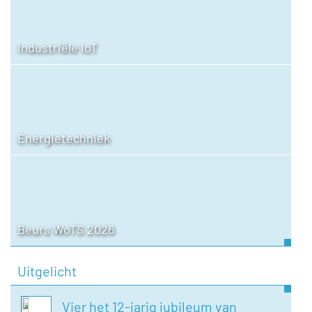
Industriële IoT
Energietechniek
Beurs WoTS 2026
Uitgelicht
Vier het 12-jarig jubileum van