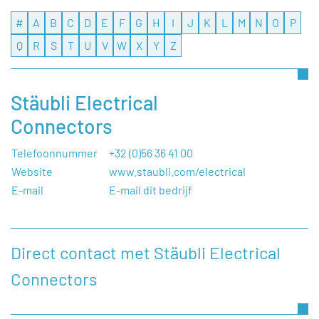
#
A
B
C
D
E
F
G
H
I
J
K
L
M
N
O
P
Q
R
S
T
U
V
W
X
Y
Z
Stäubli Electrical
Connectors
Telefoonnummer
+32 (0)56 36 41 00
Website
www.staubli.com/electrical
E-mail
E-mail dit bedrijf
Direct contact met Stäubli Electrical
Connectors
Heeft u een vraag, of wilt u graag een opmerking
achterlaten aan Stäubli Electrical Connectors, dan kunt u