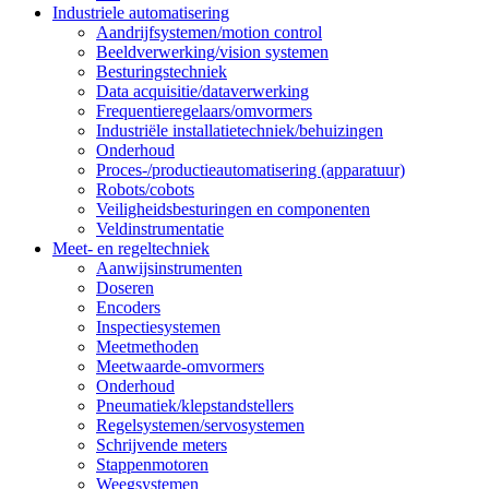
Industriele automatisering
Aandrijfsystemen/motion control
Beeldverwerking/vision systemen
Besturingstechniek
Data acquisitie/dataverwerking
Frequentieregelaars/omvormers
Industriële installatietechniek/behuizingen
Onderhoud
Proces-/productieautomatisering (apparatuur)
Robots/cobots
Veiligheidsbesturingen en componenten
Veldinstrumentatie
Meet- en regeltechniek
Aanwijsinstrumenten
Doseren
Encoders
Inspectiesystemen
Meetmethoden
Meetwaarde-omvormers
Onderhoud
Pneumatiek/klepstandstellers
Regelsystemen/servosystemen
Schrijvende meters
Stappenmotoren
Weegsystemen