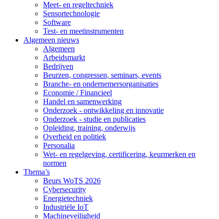
Meet- en regeltechniek
Sensortechnologie
Software
Test- en meetinstrumenten
Algemeen nieuws
Algemeen
Arbeidsmarkt
Bedrijven
Beurzen, congressen, seminars, events
Branche- en ondernemersorganisaties
Economie / Financieel
Handel en samenwerking
Onderzoek - ontwikkeling en innovatie
Onderzoek - studie en publicaties
Opleiding, training, onderwijs
Overheid en politiek
Personalia
Wet- en regelgeving, certificering, keurmerken en
normen
Thema’s
Beurs WoTS 2026
Cybersecurity
Energietechniek
Industriële IoT
Machineveiligheid