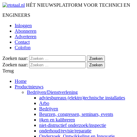
HÉT NIEUWSPLATFORM VOOR TECHNICI EN
ENGINEERS
Inloggen
Abonneren
Adverteren
Contact
Colofon
Zoeken naar:
Zoeken naar:
Terug
Home
Productnieuws
Bedrijven/Dienstverlening
adviesbureaus (elektro)technische installaties
Arbo
Bedrijven
Beurzen, congressen, seminars, events
ijken en kalibreren
niet-distructief onderzoek/inspectie
onderhoud/revisie/reparatie
Onderzoek, Ontwikkeling en Innovatie