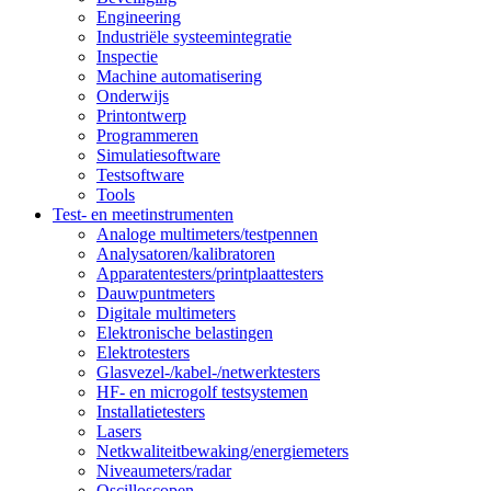
Engineering
Industriële systeemintegratie
Inspectie
Machine automatisering
Onderwijs
Printontwerp
Programmeren
Simulatiesoftware
Testsoftware
Tools
Test- en meetinstrumenten
Analoge multimeters/testpennen
Analysatoren/kalibratoren
Apparatentesters/printplaattesters
Dauwpuntmeters
Digitale multimeters
Elektronische belastingen
Elektrotesters
Glasvezel-/kabel-/netwerktesters
HF- en microgolf testsystemen
Installatietesters
Lasers
Netkwaliteitbewaking/energiemeters
Niveaumeters/radar
Oscilloscopen