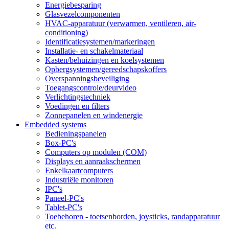
Energiebesparing
Glasvezelcomponenten
HVAC-apparatuur (verwarmen, ventileren, air-
conditioning)
Identificatiesystemen/markeringen
Installatie- en schakelmateriaal
Kasten/behuizingen en koelsystemen
Opbergsystemen/gereedschapskoffers
Overspanningsbeveiliging
Toegangscontrole/deurvideo
Verlichtingstechniek
Voedingen en filters
Zonnepanelen en windenergie
Embedded systems
Bedieningspanelen
Box-PC's
Computers op modulen (COM)
Displays en aanraakschermen
Enkelkaartcomputers
Industriële monitoren
IPC's
Paneel-PC's
Tablet-PC's
Toebehoren - toetsenborden, joysticks, randapparatuur
etc.