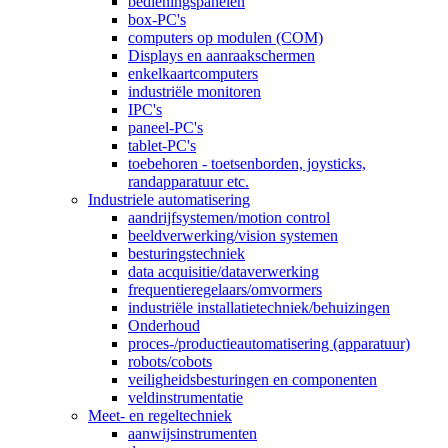
bedieningspanelen
box-PC's
computers op modulen (COM)
Displays en aanraakschermen
enkelkaartcomputers
industriële monitoren
IPC's
paneel-PC's
tablet-PC's
toebehoren - toetsenborden, joysticks,
randapparatuur etc.
Industriele automatisering
aandrijfsystemen/motion control
beeldverwerking/vision systemen
besturingstechniek
data acquisitie/dataverwerking
frequentieregelaars/omvormers
industriële installatietechniek/behuizingen
Onderhoud
proces-/productieautomatisering (apparatuur)
robots/cobots
veiligheidsbesturingen en componenten
veldinstrumentatie
Meet- en regeltechniek
aanwijsinstrumenten