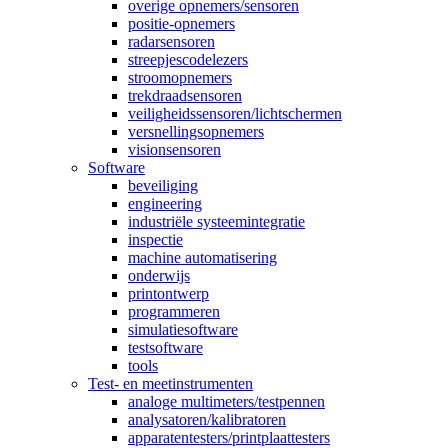
overige opnemers/sensoren
positie-opnemers
radarsensoren
streepjescodelezers
stroomopnemers
trekdraadsensoren
veiligheidssensoren/lichtschermen
versnellingsopnemers
visionsensoren
Software
beveiliging
engineering
industriële systeemintegratie
inspectie
machine automatisering
onderwijs
printontwerp
programmeren
simulatiesoftware
testsoftware
tools
Test- en meetinstrumenten
analoge multimeters/testpennen
analysatoren/kalibratoren
apparatentesters/printplaattesters