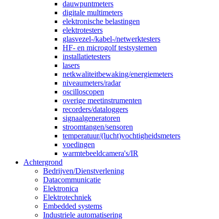
dauwpuntmeters
digitale multimeters
elektronische belastingen
elektrotesters
glasvezel-/kabel-/netwerktesters
HF- en microgolf testsystemen
installatietesters
lasers
netkwaliteitbewaking/energiemeters
niveaumeters/radar
oscilloscopen
overige meetinstrumenten
recorders/dataloggers
signaalgeneratoren
stroomtangen/sensoren
temperatuur/(lucht)vochtigheidsmeters
voedingen
warmtebeeldcamera's/IR
Achtergrond
Bedrijven/Dienstverlening
Datacommunicatie
Elektronica
Elektrotechniek
Embedded systems
Industriele automatisering