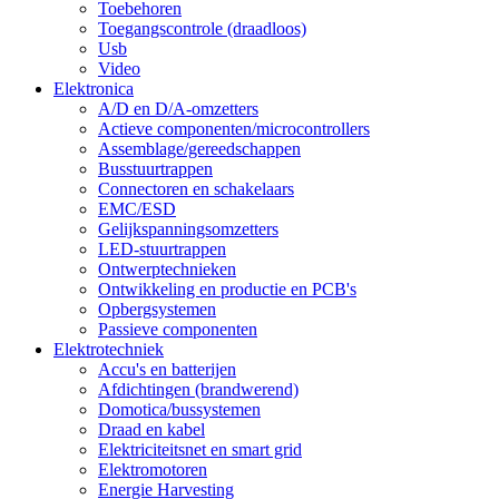
Toebehoren
Toegangscontrole (draadloos)
Usb
Video
Elektronica
A/D en D/A-omzetters
Actieve componenten/microcontrollers
Assemblage/gereedschappen
Busstuurtrappen
Connectoren en schakelaars
EMC/ESD
Gelijkspanningsomzetters
LED-stuurtrappen
Ontwerptechnieken
Ontwikkeling en productie en PCB's
Opbergsystemen
Passieve componenten
Elektrotechniek
Accu's en batterijen
Afdichtingen (brandwerend)
Domotica/bussystemen
Draad en kabel
Elektriciteitsnet en smart grid
Elektromotoren
Energie Harvesting