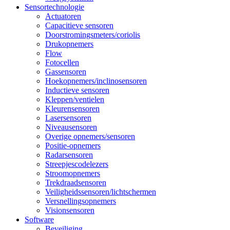
Sensortechnologie
Actuatoren
Capacitieve sensoren
Doorstromingsmeters/coriolis
Drukopnemers
Flow
Fotocellen
Gassensoren
Hoekopnemers/inclinosensoren
Inductieve sensoren
Kleppen/ventielen
Kleurensensoren
Lasersensoren
Niveausensoren
Overige opnemers/sensoren
Positie-opnemers
Radarsensoren
Streepjescodelezers
Stroomopnemers
Trekdraadsensoren
Veiligheidssensoren/lichtschermen
Versnellingsopnemers
Visionsensoren
Software
Beveiliging