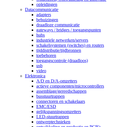
opleidingen
Datacommunicatie
adapters
behuizingen
draadloze communicatie
gateways / bridges / toegangspunten
hubs
industriele netwerken/servers
schakelsystemen (switches) en routers
tijddistributie/tijdbronnen
toebehoren
toegangscontrole (draadloos)
usb
video
Elektronica
A/D en D/A-omzetters
actieve componenten/microcontrollers
assemblage/gereedschappen
busstuurtrappen
connectoren en schakelaars
EMC/ESD
gelijkspanningsomzetters
LED-stuurtrappen
ontwerptechnieken
ontwikkeling en productie en PCB's