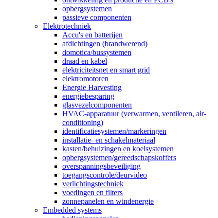
opbergsystemen
passieve componenten
Elektrotechniek
Accu's en batterijen
afdichtingen (brandwerend)
domotica/bussystemen
draad en kabel
elektriciteitsnet en smart grid
elektromotoren
Energie Harvesting
energiebesparing
glasvezelcomponenten
HVAC-apparatuur (verwarmen, ventileren, air-
conditioning)
identificatiesystemen/markeringen
installatie- en schakelmateriaal
kasten/behuizingen en koelsystemen
opbergsystemen/gereedschapskoffers
overspanningsbeveiliging
toegangscontrole/deurvideo
verlichtingstechniek
voedingen en filters
zonnepanelen en windenergie
Embedded systems