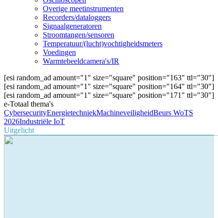
Overige meetinstrumenten
Recorders/dataloggers
Signaalgeneratoren
Stroomtangen/sensoren
Temperatuur/(lucht)vochtigheidsmeters
Voedingen
Warmtebeeldcamera's/IR
[esi random_ad amount="1" size="square" position="163" ttl="30"]
[esi random_ad amount="1" size="square" position="164" ttl="30"]
[esi random_ad amount="1" size="square" position="171" ttl="30"]
e-Totaal thema's
Cybersecurity
Energietechniek
Machineveiligheid
Beurs WoTS
2026
Industriële IoT
Uitgelicht