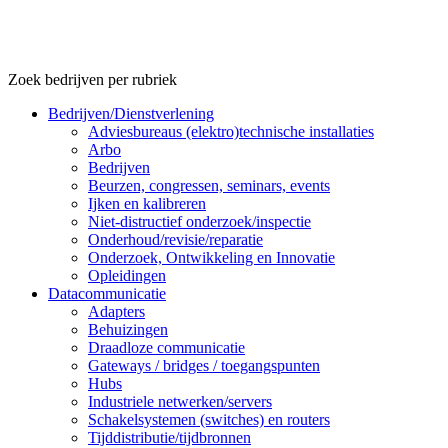
Zoek bedrijven per rubriek
Bedrijven/Dienstverlening
Adviesbureaus (elektro)technische installaties
Arbo
Bedrijven
Beurzen, congressen, seminars, events
Ijken en kalibreren
Niet-distructief onderzoek/inspectie
Onderhoud/revisie/reparatie
Onderzoek, Ontwikkeling en Innovatie
Opleidingen
Datacommunicatie
Adapters
Behuizingen
Draadloze communicatie
Gateways / bridges / toegangspunten
Hubs
Industriele netwerken/servers
Schakelsystemen (switches) en routers
Tijddistributie/tijdbronnen