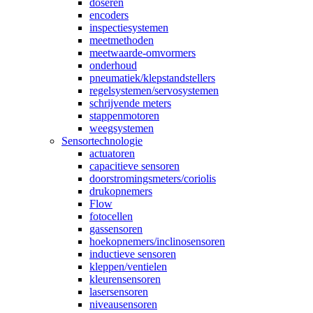
doseren
encoders
inspectiesystemen
meetmethoden
meetwaarde-omvormers
onderhoud
pneumatiek/klepstandstellers
regelsystemen/servosystemen
schrijvende meters
stappenmotoren
weegsystemen
Sensortechnologie
actuatoren
capacitieve sensoren
doorstromingsmeters/coriolis
drukopnemers
Flow
fotocellen
gassensoren
hoekopnemers/inclinosensoren
inductieve sensoren
kleppen/ventielen
kleurensensoren
lasersensoren
niveausensoren