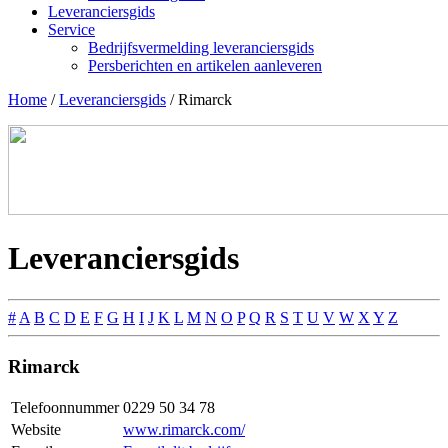
Leveranciersgids
Service
Bedrijfsvermelding leveranciersgids
Persberichten en artikelen aanleveren
Home
/
Leveranciersgids
/
Rimarck
Leveranciersgids
#
A
B
C
D
E
F
G
H
I
J
K
L
M
N
O
P
Q
R
S
T
U
V
W
X
Y
Z
Rimarck
Telefoonnummer
0229 50 34 78
Website
www.rimarck.com/