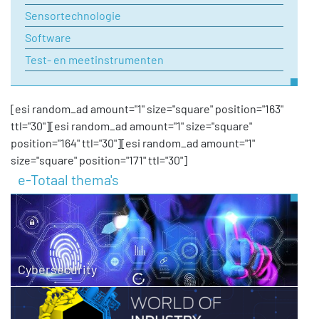
Sensortechnologie
Software
Test- en meetinstrumenten
[esi random_ad amount="1" size="square" position="163"
ttl="30"][esi random_ad amount="1" size="square"
position="164" ttl="30"][esi random_ad amount="1"
size="square" position="171" ttl="30"]
e-Totaal thema's
Cybersecurity