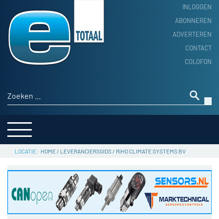
INLOGGEN
ABONNEREN
ADVERTEREN
HOME
CONTACT
PRODUCTNIEUWS
COLOFON
ACHTERGROND
ALGEMEEN NIEUWS
Zoeken naar:
THEMA’S
LEVERANCIERSGIDS
SERVICE
HOME
/
LEVERANCIERSGIDS
/
RIHO CLIMATE SYSTEMS BV