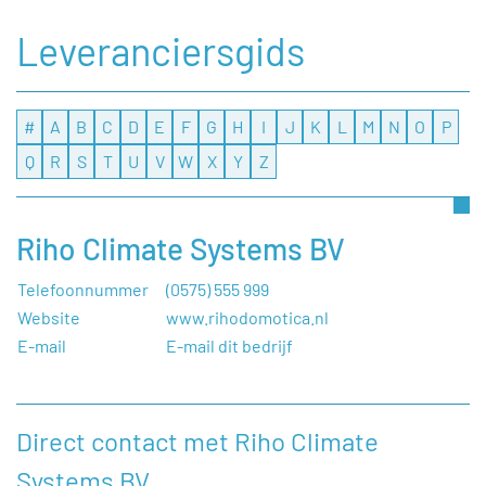
Leveranciersgids
#
A
B
C
D
E
F
G
H
I
J
K
L
M
N
O
P
Q
R
S
T
U
V
W
X
Y
Z
Riho Climate Systems BV
Telefoonnummer
(0575) 555 999
Website
www.rihodomotica.nl
E-mail
E-mail dit bedrijf
Direct contact met Riho Climate
Systems BV