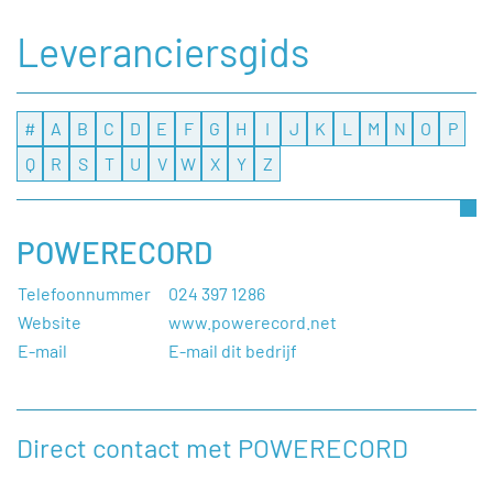
Leveranciersgids
#
A
B
C
D
E
F
G
H
I
J
K
L
M
N
O
P
Q
R
S
T
U
V
W
X
Y
Z
POWERECORD
Telefoonnummer
024 397 1286
Website
www.powerecord.net
E-mail
E-mail dit bedrijf
Direct contact met POWERECORD
Heeft u een vraag, of wilt u graag een opmerking