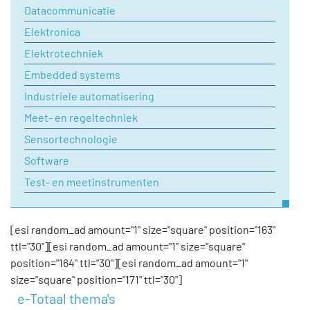
Uw vraag
Datacommunicatie
Elektronica
Elektrotechniek
Embedded systems
Industriele automatisering
Meet- en regeltechniek
Sensortechnologie
Software
Test- en meetinstrumenten
[esi random_ad amount="1" size="square" position="163"
ttl="30"][esi random_ad amount="1" size="square"
position="164" ttl="30"][esi random_ad amount="1"
size="square" position="171" ttl="30"]
e-Totaal thema's