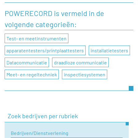
achterlaten aan POWERECORD, dan kunt u dat doen door
onderstaand contactformulier in te vullen.
POWERECORD is vermeld in de
volgende categorieën:
Naam
Test- en meetinstrumenten
Bedrijfsnaam
apparatentesters/printplaattesters
installatietesters
Datacommunicatie
draadloze communicatie
Telefoonnummer
Meet- en regeltechniek
inspectiesystemen
E-mail
Zoek bedrijven per rubriek
Onderwerp
Bedrijven/Dienstverlening