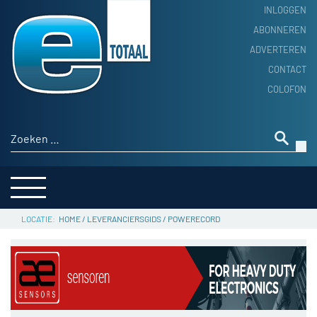
INLOGGEN
ABONNEREN
ADVERTEREN
HOME
CONTACT
PRODUCTNIEUWS
COLOFON
ACHTERGROND
ALGEMEEN NIEUWS
Zoeken naar:
THEMA’S
LEVERANCIERSGIDS
SERVICE
HOME
/
LEVERANCIERSGIDS
/
POWERECORD