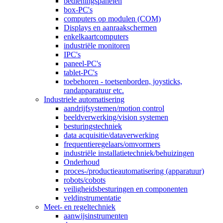
bedieningspanelen
box-PC's
computers op modulen (COM)
Displays en aanraakschermen
enkelkaartcomputers
industriële monitoren
IPC's
paneel-PC's
tablet-PC's
toebehoren - toetsenborden, joysticks,
randapparatuur etc.
Industriele automatisering
aandrijfsystemen/motion control
beeldverwerking/vision systemen
besturingstechniek
data acquisitie/dataverwerking
frequentieregelaars/omvormers
industriële installatietechniek/behuizingen
Onderhoud
proces-/productieautomatisering (apparatuur)
robots/cobots
veiligheidsbesturingen en componenten
veldinstrumentatie
Meet- en regeltechniek
aanwijsinstrumenten