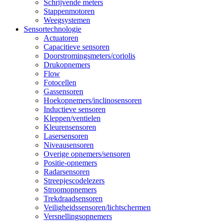
Schrijvende meters
Stappenmotoren
Weegsystemen
Sensortechnologie
Actuatoren
Capacitieve sensoren
Doorstromingsmeters/coriolis
Drukopnemers
Flow
Fotocellen
Gassensoren
Hoekopnemers/inclinosensoren
Inductieve sensoren
Kleppen/ventielen
Kleurensensoren
Lasersensoren
Niveausensoren
Overige opnemers/sensoren
Positie-opnemers
Radarsensoren
Streepjescodelezers
Stroomopnemers
Trekdraadsensoren
Veiligheidssensoren/lichtschermen
Versnellingsopnemers