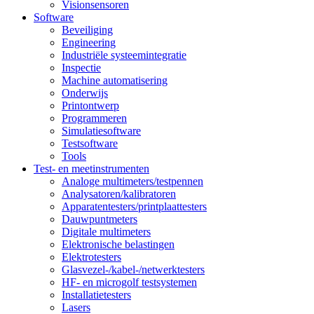
Visionsensoren
Software
Beveiliging
Engineering
Industriële systeemintegratie
Inspectie
Machine automatisering
Onderwijs
Printontwerp
Programmeren
Simulatiesoftware
Testsoftware
Tools
Test- en meetinstrumenten
Analoge multimeters/testpennen
Analysatoren/kalibratoren
Apparatentesters/printplaattesters
Dauwpuntmeters
Digitale multimeters
Elektronische belastingen
Elektrotesters
Glasvezel-/kabel-/netwerktesters
HF- en microgolf testsystemen
Installatietesters
Lasers