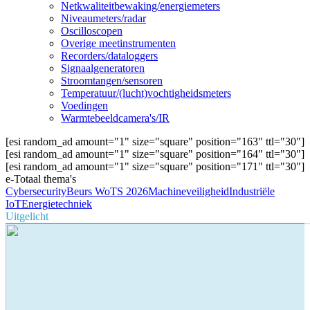
Netkwaliteitbewaking/energiemeters
Niveaumeters/radar
Oscilloscopen
Overige meetinstrumenten
Recorders/dataloggers
Signaalgeneratoren
Stroomtangen/sensoren
Temperatuur/(lucht)vochtigheidsmeters
Voedingen
Warmtebeeldcamera's/IR
[esi random_ad amount="1" size="square" position="163" ttl="30"]
[esi random_ad amount="1" size="square" position="164" ttl="30"]
[esi random_ad amount="1" size="square" position="171" ttl="30"]
e-Totaal thema's
Cybersecurity
Beurs WoTS 2026
Machineveiligheid
Industriële
IoT
Energietechniek
Uitgelicht