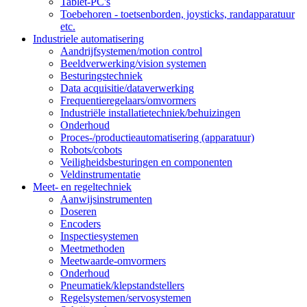
Tablet-PC's
Toebehoren - toetsenborden, joysticks, randapparatuur
etc.
Industriele automatisering
Aandrijfsystemen/motion control
Beeldverwerking/vision systemen
Besturingstechniek
Data acquisitie/dataverwerking
Frequentieregelaars/omvormers
Industriële installatietechniek/behuizingen
Onderhoud
Proces-/productieautomatisering (apparatuur)
Robots/cobots
Veiligheidsbesturingen en componenten
Veldinstrumentatie
Meet- en regeltechniek
Aanwijsinstrumenten
Doseren
Encoders
Inspectiesystemen
Meetmethoden
Meetwaarde-omvormers
Onderhoud
Pneumatiek/klepstandstellers
Regelsystemen/servosystemen