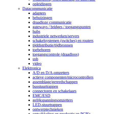
opleidingen
Datacommunicatie
adapters
behuizingen
draadloze communicatie
gateways / bridges / toegangspunten
hubs
industriele netwerken/servers
schakelsystemen (switches) en routers
tijddistributie/tijdbronnen
toebehoren
toegangscontrole (draadloos)
usb
video
Elektronica
A/D en D/A-omzetters
actieve componenten/microcontrollers
assemblage/gereedschappen
busstuurtrappen
connectoren en schakelaars
EMC/ESD
gelijkspanningsomzetters
LED-stuurtrappen
ontwerptechnieken
ontwikkeling en productie en PCB's