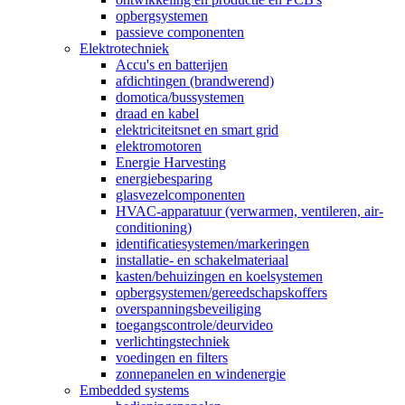
opbergsystemen
passieve componenten
Elektrotechniek
Accu's en batterijen
afdichtingen (brandwerend)
domotica/bussystemen
draad en kabel
elektriciteitsnet en smart grid
elektromotoren
Energie Harvesting
energiebesparing
glasvezelcomponenten
HVAC-apparatuur (verwarmen, ventileren, air-
conditioning)
identificatiesystemen/markeringen
installatie- en schakelmateriaal
kasten/behuizingen en koelsystemen
opbergsystemen/gereedschapskoffers
overspanningsbeveiliging
toegangscontrole/deurvideo
verlichtingstechniek
voedingen en filters
zonnepanelen en windenergie
Embedded systems