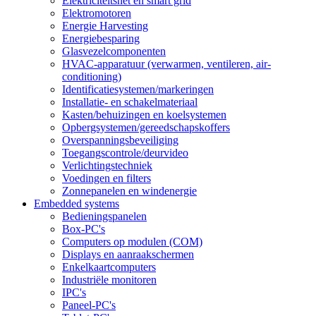
Elektriciteitsnet en smart grid
Elektromotoren
Energie Harvesting
Energiebesparing
Glasvezelcomponenten
HVAC-apparatuur (verwarmen, ventileren, air-
conditioning)
Identificatiesystemen/markeringen
Installatie- en schakelmateriaal
Kasten/behuizingen en koelsystemen
Opbergsystemen/gereedschapskoffers
Overspanningsbeveiliging
Toegangscontrole/deurvideo
Verlichtingstechniek
Voedingen en filters
Zonnepanelen en windenergie
Embedded systems
Bedieningspanelen
Box-PC's
Computers op modulen (COM)
Displays en aanraakschermen
Enkelkaartcomputers
Industriële monitoren
IPC's
Paneel-PC's