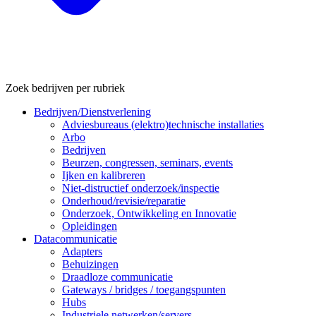
Zoek bedrijven per rubriek
Bedrijven/Dienstverlening
Adviesbureaus (elektro)technische installaties
Arbo
Bedrijven
Beurzen, congressen, seminars, events
Ijken en kalibreren
Niet-distructief onderzoek/inspectie
Onderhoud/revisie/reparatie
Onderzoek, Ontwikkeling en Innovatie
Opleidingen
Datacommunicatie
Adapters
Behuizingen
Draadloze communicatie
Gateways / bridges / toegangspunten
Hubs
Industriele netwerken/servers