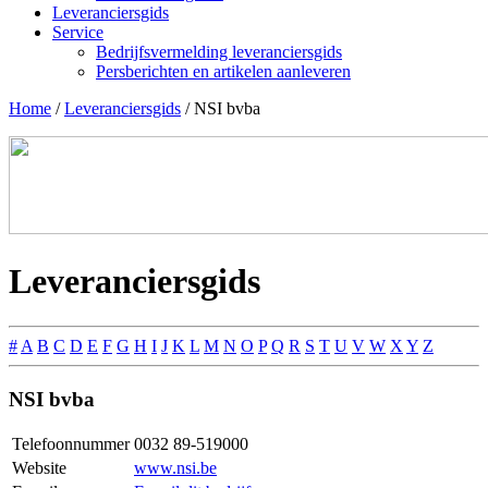
Leveranciersgids
Service
Bedrijfsvermelding leveranciersgids
Persberichten en artikelen aanleveren
Home
/
Leveranciersgids
/
NSI bvba
Leveranciersgids
#
A
B
C
D
E
F
G
H
I
J
K
L
M
N
O
P
Q
R
S
T
U
V
W
X
Y
Z
NSI bvba
Telefoonnummer
0032 89-519000
Website
www.nsi.be