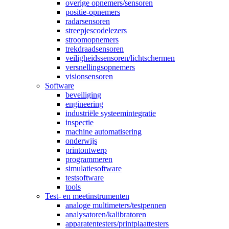
overige opnemers/sensoren
positie-opnemers
radarsensoren
streepjescodelezers
stroomopnemers
trekdraadsensoren
veiligheidssensoren/lichtschermen
versnellingsopnemers
visionsensoren
Software
beveiliging
engineering
industriële systeemintegratie
inspectie
machine automatisering
onderwijs
printontwerp
programmeren
simulatiesoftware
testsoftware
tools
Test- en meetinstrumenten
analoge multimeters/testpennen
analysatoren/kalibratoren
apparatentesters/printplaattesters