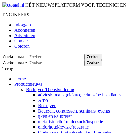
HÉT NIEUWSPLATFORM VOOR TECHNICI EN
ENGINEERS
Inloggen
Abonneren
Adverteren
Contact
Colofon
Zoeken naar:
Zoeken naar:
Terug
Home
Productnieuws
Bedrijven/Dienstverlening
adviesbureaus (elektro)technische installaties
Arbo
Bedrijven
Beurzen, congressen, seminars, events
ijken en kalibreren
niet-distructief onderzoek/inspectie
onderhoud/revisie/reparatie
Onderzoek, Ontwikkeling en Innovatie