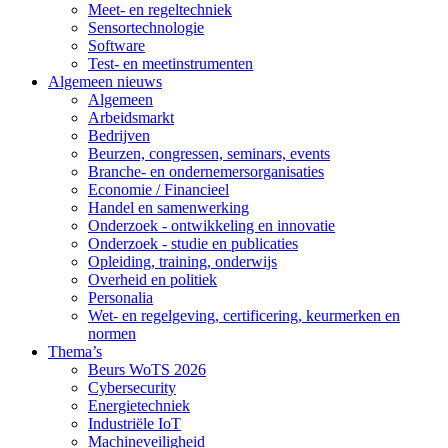
Meet- en regeltechniek
Sensortechnologie
Software
Test- en meetinstrumenten
Algemeen nieuws
Algemeen
Arbeidsmarkt
Bedrijven
Beurzen, congressen, seminars, events
Branche- en ondernemersorganisaties
Economie / Financieel
Handel en samenwerking
Onderzoek - ontwikkeling en innovatie
Onderzoek - studie en publicaties
Opleiding, training, onderwijs
Overheid en politiek
Personalia
Wet- en regelgeving, certificering, keurmerken en
normen
Thema’s
Beurs WoTS 2026
Cybersecurity
Energietechniek
Industriële IoT
Machineveiligheid