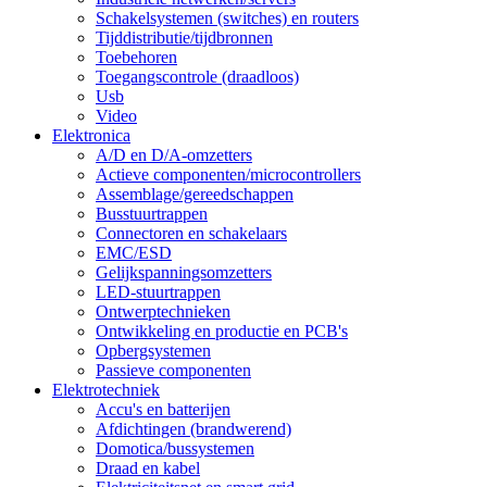
Schakelsystemen (switches) en routers
Tijddistributie/tijdbronnen
Toebehoren
Toegangscontrole (draadloos)
Usb
Video
Elektronica
A/D en D/A-omzetters
Actieve componenten/microcontrollers
Assemblage/gereedschappen
Busstuurtrappen
Connectoren en schakelaars
EMC/ESD
Gelijkspanningsomzetters
LED-stuurtrappen
Ontwerptechnieken
Ontwikkeling en productie en PCB's
Opbergsystemen
Passieve componenten
Elektrotechniek
Accu's en batterijen
Afdichtingen (brandwerend)
Domotica/bussystemen
Draad en kabel