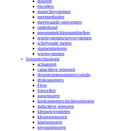
doseren
encoders
inspectiesystemen
meetmethoden
meetwaarde-omvormers
onderhoud
pneumatiek/klepstandstellers
regelsystemen/servosystemen
schrijvende meters
stappenmotoren
weegsystemen
Sensortechnologie
actuatoren
capacitieve sensoren
doorstromingsmeters/coriolis
drukopnemers
Flow
fotocellen
gassensoren
hoekopnemers/inclinosensoren
inductieve sensoren
kleppen/ventielen
kleurensensoren
lasersensoren
niveausensoren