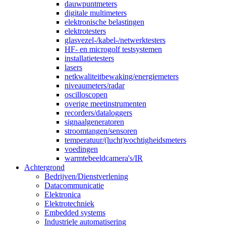
dauwpuntmeters
digitale multimeters
elektronische belastingen
elektrotesters
glasvezel-/kabel-/netwerktesters
HF- en microgolf testsystemen
installatietesters
lasers
netkwaliteitbewaking/energiemeters
niveaumeters/radar
oscilloscopen
overige meetinstrumenten
recorders/dataloggers
signaalgeneratoren
stroomtangen/sensoren
temperatuur/(lucht)vochtigheidsmeters
voedingen
warmtebeeldcamera's/IR
Achtergrond
Bedrijven/Dienstverlening
Datacommunicatie
Elektronica
Elektrotechniek
Embedded systems
Industriele automatisering