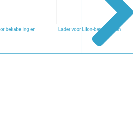
oor bekabeling en
Lader voor LiIon-batterijcellen