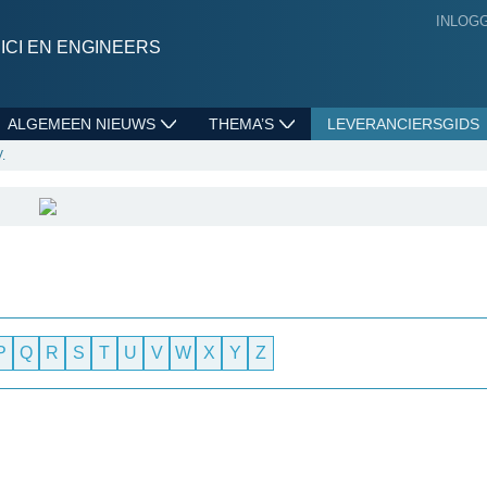
INLOG
CI EN ENGINEERS
ALGEMEEN NIEUWS
THEMA’S
LEVERANCIERSGIDS
.
P
Q
R
S
T
U
V
W
X
Y
Z