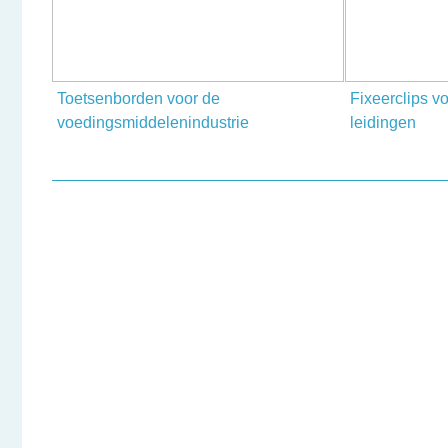
E-mail
Onderwerp
Toetsenborden voor de
Fixeerclips v
voedingsmiddelenindustrie
leidingen
Uw vraag