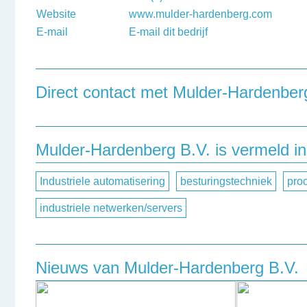
Website
www.mulder-hardenberg.com
E-mail
E-mail dit bedrijf
Direct contact met Mulder-Hardenber
Heeft u een vraag, of wilt u graag een opmerking achte
onderstaand contactformulier in te vullen.
Mulder-Hardenberg B.V. is vermeld in
Naam
Industriele automatisering
besturingstechniek
proc
industriele netwerken/servers
Bedrijfsnaam
Telefoonnummer
Nieuws van Mulder-Hardenberg B.V.