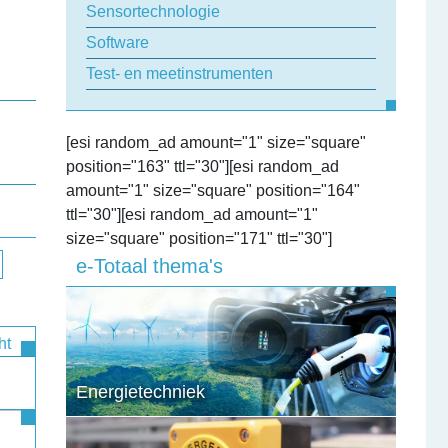
Sensortechnologie
Software
Test- en meetinstrumenten
[esi random_ad amount="1" size="square"
position="163" ttl="30"][esi random_ad
amount="1" size="square" position="164"
ttl="30"][esi random_ad amount="1"
size="square" position="171" ttl="30"]
e-Totaal thema's
ht
Energietechniek