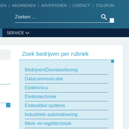
GEN
ABONNEREN
ADVERTEREN
CONTACT
COLOFON
Zoeken naar:
SERVICE
Zoek bedrijven per rubriek
Bedrijven/Dienstverlening
Datacommunicatie
Elektronica
Elektrotechniek
Embedded systems
Industriele automatisering
Meet- en regeltechniek