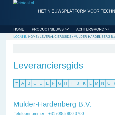
HÉT NIEUWSPLATFORM VOOR TECHNI
HOME
PRODUCTNIEUWS
ACHTERGROND
HOME
/
LEVERANCIERSGIDS
/
MULDER-HARDENBERG B.V
Leveranciersgids
#
A
B
C
D
E
F
G
H
I
J
K
L
M
N
O
Mulder-Hardenberg B.V.
Telefoonnummer
+31 (0)85 800 3700