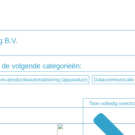
g B.V.
rlaten aan Mulder-Hardenberg B.V., dan kunt u dat doen door
 de volgende categorieën:
es-/productieautomatisering (apparatuur)
Datacommunicatie
Toon volledig overzic