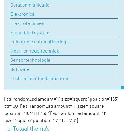
Uw vraag
Datacommunicatie
Elektronica
Elektrotechniek
Embedded systems
Industriele automatisering
Meet- en regeltechniek
Sensortechnologie
Software
Test- en meetinstrumenten
[esi random_ad amount="1" size="square" position="163"
ttl="30"][esi random_ad amount="1" size="square"
position="164" ttl="30"][esi random_ad amount="1"
size="square" position="171" ttl="30"]
e-Totaal thema's