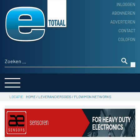
INLOGGEN
ABONNEREN
ADVERTEREN
HOME
CONTACT
PRODUCTNIEUWS
COLOFON
ACHTERGROND
ALGEMEEN NIEUWS
Zoeken naar:
THEMA’S
LEVERANCIERSGIDS
SERVICE
HOME
/
LEVERANCIERSGIDS
/
FLOWMON NETWORKS