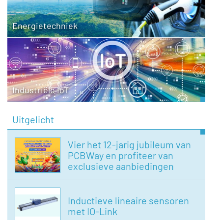
Energietechniek
Industriële IoT
Uitgelicht
Vier het 12-jarig jubileum van
PCBWay en profiteer van
exclusieve aanbiedingen
Inductieve lineaire sensoren
met IO-Link