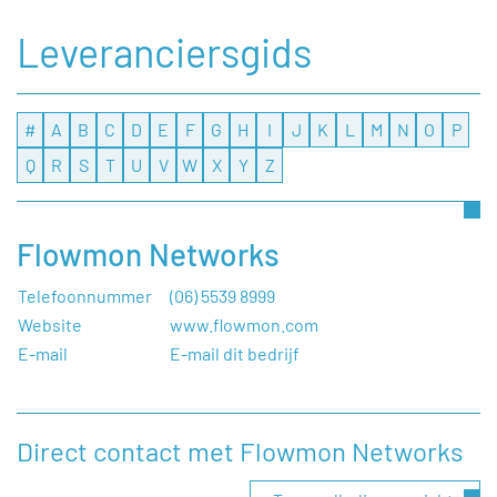
Leveranciersgids
#
A
B
C
D
E
F
G
H
I
J
K
L
M
N
O
P
Q
R
S
T
U
V
W
X
Y
Z
Flowmon Networks
Telefoonnummer
(06) 5539 8999
Website
www.flowmon.com
E-mail
E-mail dit bedrijf
Direct contact met Flowmon Networks
Heeft u een vraag, of wilt u graag een opmerking