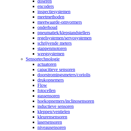
doseren
encoders
inspectiesystemen
meetmethoden
meetwaarde-omvormers
onderhoud
pneumatiek/klepstandstellers
regelsystemen/servosystemen
schrijvende meters
stappenmotoren
weegsystemen
Sensortechnologie
actuatoren
capacitieve sensoren
doorstromingsmeters/coriolis
drukopnemers
Flow
fotocellen
gassensoren
hoekopnemers/inclinosensoren
inductieve sensoren
kleppen/ventielen
kleurensensoren
lasersensoren
niveausensoren