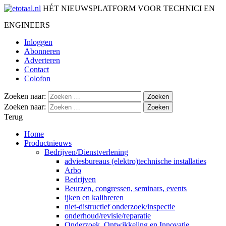
HÉT NIEUWSPLATFORM VOOR TECHNICI EN
ENGINEERS
Inloggen
Abonneren
Adverteren
Contact
Colofon
Zoeken naar:
Zoeken naar:
Terug
Home
Productnieuws
Bedrijven/Dienstverlening
adviesbureaus (elektro)technische installaties
Arbo
Bedrijven
Beurzen, congressen, seminars, events
ijken en kalibreren
niet-distructief onderzoek/inspectie
onderhoud/revisie/reparatie
Onderzoek, Ontwikkeling en Innovatie