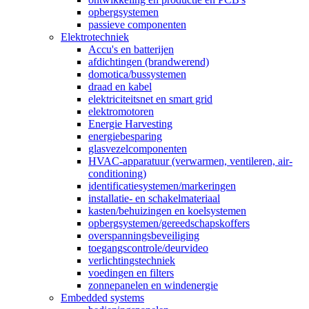
opbergsystemen
passieve componenten
Elektrotechniek
Accu's en batterijen
afdichtingen (brandwerend)
domotica/bussystemen
draad en kabel
elektriciteitsnet en smart grid
elektromotoren
Energie Harvesting
energiebesparing
glasvezelcomponenten
HVAC-apparatuur (verwarmen, ventileren, air-
conditioning)
identificatiesystemen/markeringen
installatie- en schakelmateriaal
kasten/behuizingen en koelsystemen
opbergsystemen/gereedschapskoffers
overspanningsbeveiliging
toegangscontrole/deurvideo
verlichtingstechniek
voedingen en filters
zonnepanelen en windenergie
Embedded systems