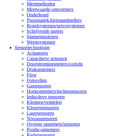
Meetmethoden
Meetwaarde-omvormers
Onderhoud
Pneumatiek/klepstandstellers
Regelsystemen/servosystemen
Schrijvende meters
Stappenmotoren
Weegsystemen
Sensortechnologie
Actuatoren
Capacitieve sensoren
Doorstromingsmeters/coriolis
Drukopnemers
Flow
Fotocellen
Gassensoren
Hoekopnemers/inclinosensoren
Inductieve sensoren
Kleppen/ventielen
Kleurensensoren
Lasersensoren
Niveausensoren
Overige opnemers/sensoren
Positie-opnemers
Radarsensoren