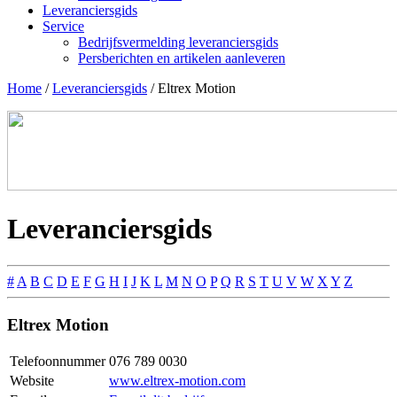
Leveranciersgids
Service
Bedrijfsvermelding leveranciersgids
Persberichten en artikelen aanleveren
Home
/
Leveranciersgids
/
Eltrex Motion
Leveranciersgids
#
A
B
C
D
E
F
G
H
I
J
K
L
M
N
O
P
Q
R
S
T
U
V
W
X
Y
Z
Eltrex Motion
Telefoonnummer
076 789 0030
Website
www.eltrex-motion.com