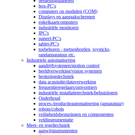
bedieningspanelen
box-PC's
computers op modulen (COM)
Displays en aanraakschermen
enkelkaartcomputers
industriële monitoren
IPC's
paneel-PC's
tablet-PC's
toebehoren - toetsenborden, joysticks,
randapparatuur etc.
Industriele automatisering
aandrijfsystemen/motion control
beeldverwerking/vision systemen
besturingstechniek
data acquisitie/dataverwerking
frequentieregelaars/omvormers
industriële installatietechniek/behuizingen
Onderhoud
proces-/productieautomatisering (apparatuur)
robots/cobots
veiligheidsbesturingen en componenten
veldinstrumentatie
Meet- en regeltechniek
aanwijsinstrumenten