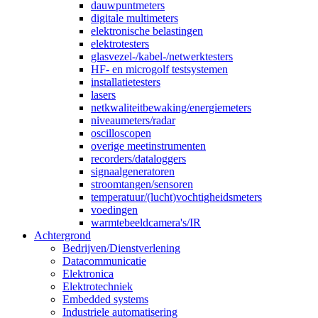
dauwpuntmeters
digitale multimeters
elektronische belastingen
elektrotesters
glasvezel-/kabel-/netwerktesters
HF- en microgolf testsystemen
installatietesters
lasers
netkwaliteitbewaking/energiemeters
niveaumeters/radar
oscilloscopen
overige meetinstrumenten
recorders/dataloggers
signaalgeneratoren
stroomtangen/sensoren
temperatuur/(lucht)vochtigheidsmeters
voedingen
warmtebeeldcamera's/IR
Achtergrond
Bedrijven/Dienstverlening
Datacommunicatie
Elektronica
Elektrotechniek
Embedded systems
Industriele automatisering