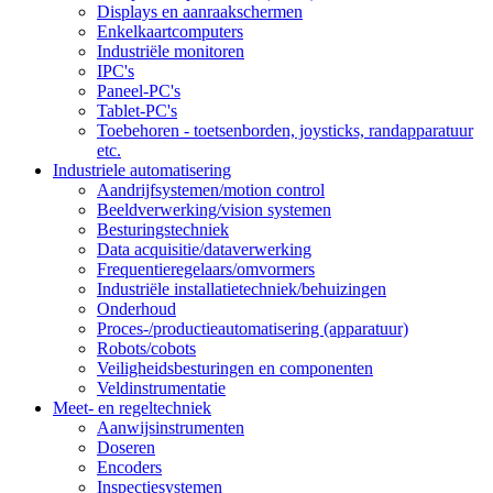
Displays en aanraakschermen
Enkelkaartcomputers
Industriële monitoren
IPC's
Paneel-PC's
Tablet-PC's
Toebehoren - toetsenborden, joysticks, randapparatuur
etc.
Industriele automatisering
Aandrijfsystemen/motion control
Beeldverwerking/vision systemen
Besturingstechniek
Data acquisitie/dataverwerking
Frequentieregelaars/omvormers
Industriële installatietechniek/behuizingen
Onderhoud
Proces-/productieautomatisering (apparatuur)
Robots/cobots
Veiligheidsbesturingen en componenten
Veldinstrumentatie
Meet- en regeltechniek
Aanwijsinstrumenten
Doseren
Encoders
Inspectiesystemen