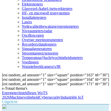
Elektrotesters
Glasvezel-/kabel-/netwerktesters
HF- en microgolf testsystemen
Installatietesters
Lasers
Netkwaliteitbewaking/energiemeters
Niveaumeters/radar
Oscilloscopen
Overige meetinstrumenten
Recorders/dataloggers
Signaalgeneratoren
Stroomtangen/sensoren
Temperatuur/(lucht)vochtigheidsmeters
Voedingen
Warmtebeeldcamera's/IR
[esi random_ad amount="1" size="square" position="163" ttl="30"]
[esi random_ad amount="1" size="square" position="164" ttl="30"]
[esi random_ad amount="1" size="square" position="171" ttl="30"]
e-Totaal thema's
Energietechniek
Beurs WoTS
2026
Machineveiligheid
Cybersecurity
Industriële IoT
Uitgelicht