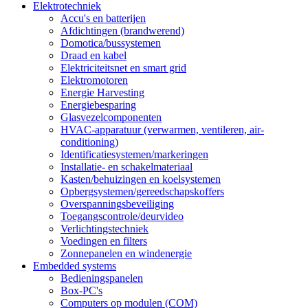
Elektrotechniek
Accu's en batterijen
Afdichtingen (brandwerend)
Domotica/bussystemen
Draad en kabel
Elektriciteitsnet en smart grid
Elektromotoren
Energie Harvesting
Energiebesparing
Glasvezelcomponenten
HVAC-apparatuur (verwarmen, ventileren, air-
conditioning)
Identificatiesystemen/markeringen
Installatie- en schakelmateriaal
Kasten/behuizingen en koelsystemen
Opbergsystemen/gereedschapskoffers
Overspanningsbeveiliging
Toegangscontrole/deurvideo
Verlichtingstechniek
Voedingen en filters
Zonnepanelen en windenergie
Embedded systems
Bedieningspanelen
Box-PC's
Computers op modulen (COM)