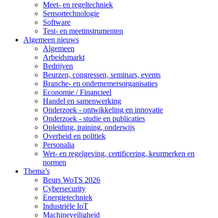
Meet- en regeltechniek
Sensortechnologie
Software
Test- en meetinstrumenten
Algemeen nieuws
Algemeen
Arbeidsmarkt
Bedrijven
Beurzen, congressen, seminars, events
Branche- en ondernemersorganisaties
Economie / Financieel
Handel en samenwerking
Onderzoek - ontwikkeling en innovatie
Onderzoek - studie en publicaties
Opleiding, training, onderwijs
Overheid en politiek
Personalia
Wet- en regelgeving, certificering, keurmerken en
normen
Thema’s
Beurs WoTS 2026
Cybersecurity
Energietechniek
Industriële IoT
Machineveiligheid