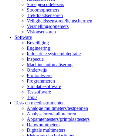
Streepjescodelezers
Stroomopnemers
Trekdraadsensoren
Veiligheidssensoren/lichtschermen
Versnellingsopnemers
Visionsensoren
Software
Beveiliging
Engineering
Industriële systeemintegratie
Inspectie
Machine automatisering
Onderwijs
Printontwerp
Programmeren
Simulatiesoftware
Testsoftware
Tools
Test- en meetinstrumenten
Analoge multimeters/testpennen
Analysatoren/kalibratoren
Apparatentesters/printplaattesters
Dauwpuntmeters
Digitale multimeters
Elektronische belastingen