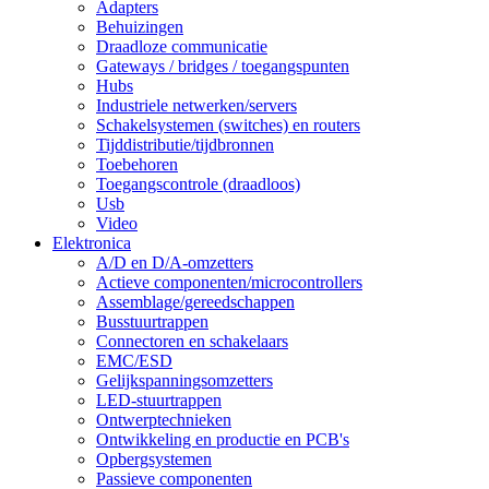
Adapters
Behuizingen
Draadloze communicatie
Gateways / bridges / toegangspunten
Hubs
Industriele netwerken/servers
Schakelsystemen (switches) en routers
Tijddistributie/tijdbronnen
Toebehoren
Toegangscontrole (draadloos)
Usb
Video
Elektronica
A/D en D/A-omzetters
Actieve componenten/microcontrollers
Assemblage/gereedschappen
Busstuurtrappen
Connectoren en schakelaars
EMC/ESD
Gelijkspanningsomzetters
LED-stuurtrappen
Ontwerptechnieken
Ontwikkeling en productie en PCB's
Opbergsystemen
Passieve componenten