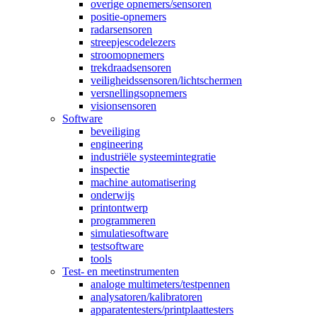
overige opnemers/sensoren
positie-opnemers
radarsensoren
streepjescodelezers
stroomopnemers
trekdraadsensoren
veiligheidssensoren/lichtschermen
versnellingsopnemers
visionsensoren
Software
beveiliging
engineering
industriële systeemintegratie
inspectie
machine automatisering
onderwijs
printontwerp
programmeren
simulatiesoftware
testsoftware
tools
Test- en meetinstrumenten
analoge multimeters/testpennen
analysatoren/kalibratoren
apparatentesters/printplaattesters