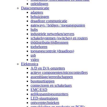
opleidingen
Datacommunicatie
adapters
behuizingen
draadloze communicatie
gateways / bridges / toegangspunten
hubs
industriele netwerken/servers
schakelsystemen (switches) en routers
tijddistributie/tijdbronnen
toebehoren
toegangscontrole (draadloos)
usb
video
Elektronica
A/D en D/A-omzetters
actieve componenten/microcontrollers
assemblage/gereedschappen
busstuurtrappen
connectoren en schakelaars
EMC/ESD
gelijkspanningsomzetters
LED-stuurtrappen
ontwerptechnieken
ontwikkeling en productie en PCB's