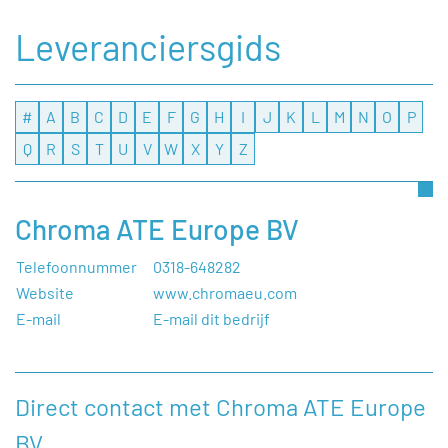
Leveranciersgids
#
A
B
C
D
E
F
G
H
I
J
K
L
M
N
O
P
Q
R
S
T
U
V
W
X
Y
Z
Chroma ATE Europe BV
Telefoonnummer
0318-648282
Website
www.chromaeu.com
E-mail
E-mail dit bedrijf
Direct contact met Chroma ATE Europe
BV