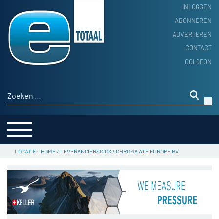
INLOGGEN
ABONNEREN
ADVERTEREN
HOME
CONTACT
PRODUCTNIEUWS
COLOFON
ACHTERGROND
ALGEMEEN NIEUWS
Zoeken naar:
THEMA’S
LEVERANCIERSGIDS
SERVICE
HOME
/
LEVERANCIERSGIDS
/
CHROMA ATE EUROPE BV