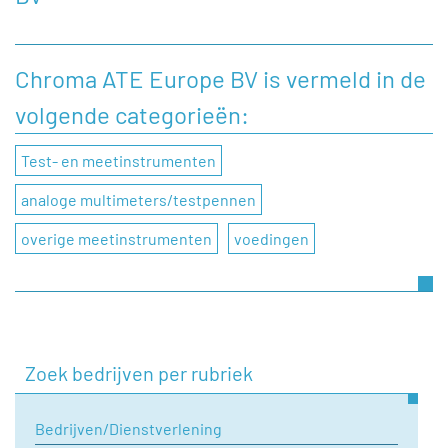
Heeft u een vraag, of wilt u graag een opmerking
achterlaten aan Chroma ATE Europe BV, dan kunt u dat
doen door onderstaand contactformulier in te vullen.
Chroma ATE Europe BV is vermeld in de
volgende categorieën:
Naam
Test- en meetinstrumenten
Bedrijfsnaam
analoge multimeters/testpennen
overige meetinstrumenten
voedingen
Telefoonnummer
E-mail
Zoek bedrijven per rubriek
Onderwerp
Bedrijven/Dienstverlening