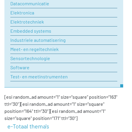
Datacommunicatie
Elektronica
Uw vraag
Elektrotechniek
Embedded systems
Industriele automatisering
Meet- en regeltechniek
Sensortechnologie
Software
Test- en meetinstrumenten
[esi random_ad amount="1" size="square" position="163"
ttl="30"][esi random_ad amount="1" size="square"
position="164" ttl="30"][esi random_ad amount="1"
size="square" position="171" ttl="30"]
e-Totaal thema's