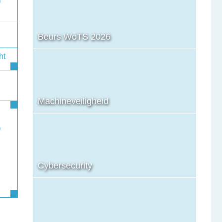
Beurs WoTS 2026
ht
Machineveiligheid
Cybersecurity