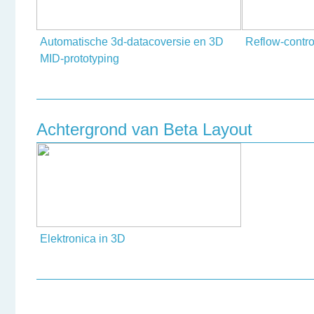
E-mail
Automatische 3d-datacoversie en 3D
Reflow-contro
MID-prototyping
Onderwerp
Uw vraag
Achtergrond van Beta Layout
Elektronica in 3D