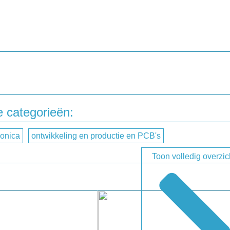
rlaten aan Beta Layout, dan kunt u dat doen door onderstaand
e categorieën:
ronica
ontwikkeling en productie en PCB's
Toon volledig overzic