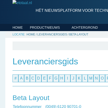
HÉT NIEUWSPLATFORM VOOR TECHNI
HOME
PRODUCTNIEUWS
ACHTERGROND
HOME
/
LEVERANCIERSGIDS
/
BETA LAYOUT
Leveranciersgids
#
A
B
C
D
E
F
G
H
I
J
K
L
M
N
O
Beta Layout
Telefoonnummer
(0049) 6120 90701-0