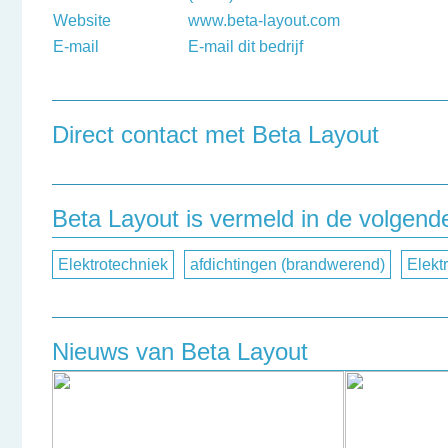
Website
www.beta-layout.com
E-mail
E-mail dit bedrijf
Direct contact met Beta Layout
Heeft u een vraag, of wilt u graag een opmerking achte
contactformulier in te vullen.
Beta Layout is vermeld in de volgend
Naam
Elektrotechniek
afdichtingen (brandwerend)
Elekt
Bedrijfsnaam
Nieuws van Beta Layout
Telefoonnummer