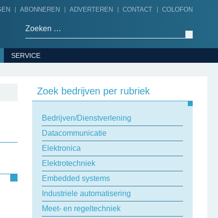
GEN
ABONNEREN
ADVERTEREN
CONTACT
COLOFON
Zoeken naar:
SERVICE
Zoek bedrijven per rubriek
Bedrijven/Dienstverlening
Datacommunicatie
Elektronica
Elektrotechniek
Embedded systems
Industriele automatisering
Meet- en regeltechniek