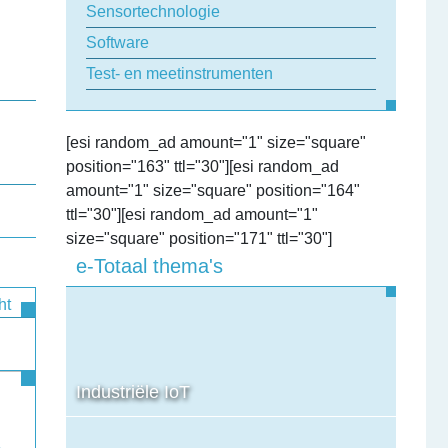
Sensortechnologie
Software
Test- en meetinstrumenten
[esi random_ad amount="1" size="square"
position="163" ttl="30"][esi random_ad
amount="1" size="square" position="164"
ttl="30"][esi random_ad amount="1"
size="square" position="171" ttl="30"]
e-Totaal thema's
ht
Industriële IoT