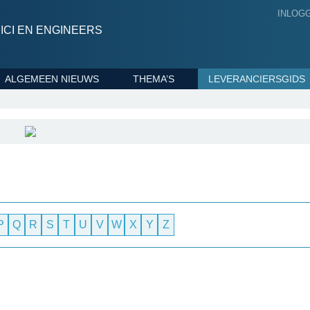
INLOG
CI EN ENGINEERS
ALGEMEEN NIEUWS
THEMA’S
LEVERANCIERSGIDS
P
Q
R
S
T
U
V
W
X
Y
Z