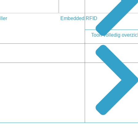
ller
Embedded RFID
Toon volledig overzic