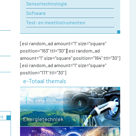
Sensortechnologie
Software
Test- en meetinstrumenten
[esi random_ad amount="1" size="square"
position="163" ttl="30"][esi random_ad
amount="1" size="square" position="164" ttl="30"]
[esi random_ad amount="1" size="square"
position="171" ttl="30"]
e-Totaal thema's
ht
Energietechniek