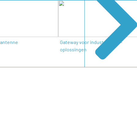
-antenne
Gateway voor industriële IoT-
oplossingen