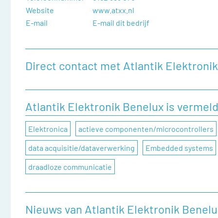
Website
www.atxx.nl
E-mail
E-mail dit bedrijf
Direct contact met Atlantik Elektroni
Heeft u een vraag, of wilt u graag een opmerking achterl
onderstaand contactformulier in te vullen.
Atlantik Elektronik Benelux is vermel
Naam
Elektronica
actieve componenten/microcontrollers
data acquisitie/dataverwerking
Embedded systems
Bedrijfsnaam
draadloze communicatie
Telefoonnummer
Nieuws van Atlantik Elektronik Benelu