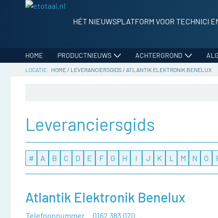
HÉT NIEUWSPLATFORM VOOR TECHNICI E
HOME
PRODUCTNIEUWS
ACHTERGROND
AL
HOME
/
LEVERANCIERSGIDS
/
ATLANTIK ELEKTRONIK BENELUX
Leveranciersgids
#
A
B
C
D
E
F
G
H
I
J
K
L
M
N
O
Atlantik Elektronik Benelux
Telefoonnummer
0162 383 070