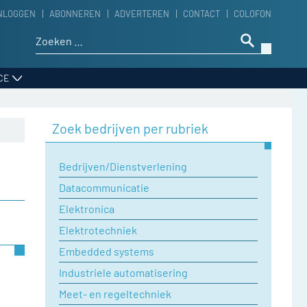
NLOGGEN
ABONNEREN
ADVERTEREN
CONTACT
COLOFON
Zoeken naar:
CE
Zoek bedrijven per rubriek
Bedrijven/Dienstverlening
Datacommunicatie
Elektronica
Elektrotechniek
Embedded systems
Industriele automatisering
Meet- en regeltechniek