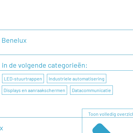
k Benelux
aten aan Atlantik Elektronik Benelux, dan kunt u dat doen door
d in de volgende categorieën:
LED-stuurtrappen
Industriele automatisering
Displays en aanraakschermen
Datacommunicatie
Toon volledig overzic
x