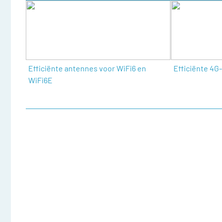
E-mail
Onderwerp
Efficiënte antennes voor WiFi6 en
Efficiënte 4G
Uw vraag
WiFi6E