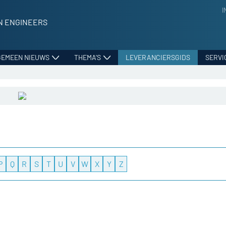
I
N ENGINEERS
GEMEEN NIEUWS
THEMA’S
LEVERANCIERSGIDS
SERVI
P
Q
R
S
T
U
V
W
X
Y
Z