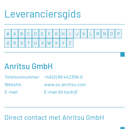
Leveranciersgids
#
A
B
C
D
E
F
G
H
I
J
K
L
M
N
O
P
Q
R
S
T
U
V
W
X
Y
Z
Anritsu GmbH
Telefoonnummer
+49 (0) 89 442308-0
Website
www.eu.anritsu.com
E-mail
E-mail dit bedrijf
Direct contact met Anritsu GmbH
Heeft u een vraag, of wilt u graag een opmerking