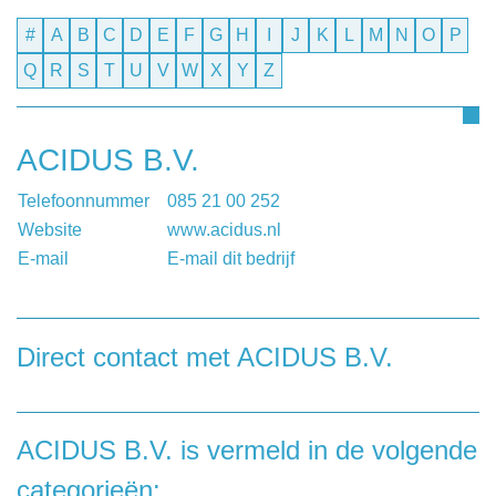
#
A
B
C
D
E
F
G
H
I
J
K
L
M
N
O
P
Q
R
S
T
U
V
W
X
Y
Z
ACIDUS B.V.
Telefoonnummer
085 21 00 252
Website
www.acidus.nl
E-mail
E-mail dit bedrijf
Direct contact met ACIDUS B.V.
Heeft u een vraag, of wilt u graag een opmerking
achterlaten aan ACIDUS B.V., dan kunt u dat doen door
onderstaand contactformulier in te vullen.
ACIDUS B.V. is vermeld in de volgende
categorieën: