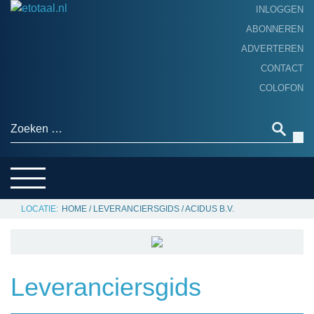
INLOGGEN
ABONNEREN
ADVERTEREN
HOME
CONTACT
PRODUCTNIEUWS
COLOFON
ACHTERGROND
ALGEMEEN NIEUWS
Zoeken naar:
THEMA’S
LEVERANCIERSGIDS
SERVICE
HOME
/
LEVERANCIERSGIDS
/
ACIDUS B.V.
Leveranciersgids