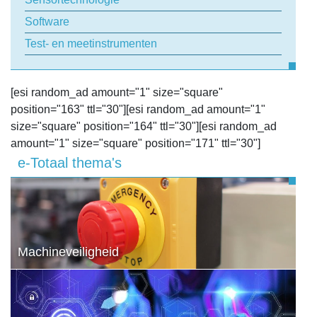
Software
Test- en meetinstrumenten
[esi random_ad amount="1" size="square"
position="163" ttl="30"][esi random_ad amount="1"
size="square" position="164" ttl="30"][esi random_ad
amount="1" size="square" position="171" ttl="30"]
e-Totaal thema's
Machineveiligheid