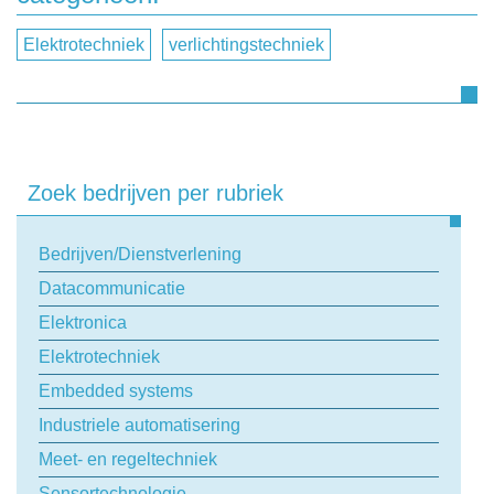
Naam
Elektrotechniek
verlichtingstechniek
Bedrijfsnaam
Telefoonnummer
Zoek bedrijven per rubriek
E-mail
Bedrijven/Dienstverlening
Datacommunicatie
Elektronica
Onderwerp
Elektrotechniek
Embedded systems
Uw vraag
Industriele automatisering
Meet- en regeltechniek
Sensortechnologie