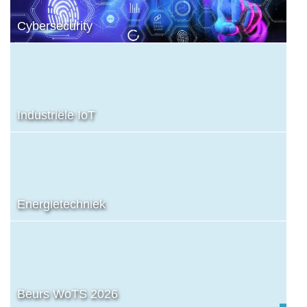
Cybersecurity
Industriële IoT
Energietechniek
Beurs WoTS 2026