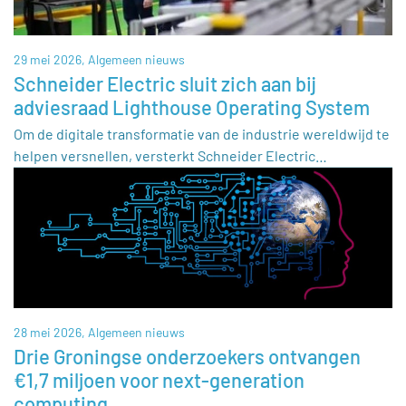
29 mei 2026,
Algemeen nieuws
Schneider Electric sluit zich aan bij
adviesraad Lighthouse Operating System
Om de digitale transformatie van de industrie wereldwijd te
helpen versnellen, versterkt Schneider Electric…
28 mei 2026,
Algemeen nieuws
Drie Groningse onderzoekers ontvangen
€1,7 miljoen voor next-generation
computing