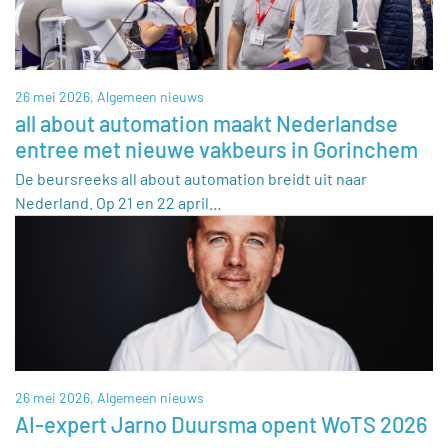
26 mei 2026,
Algemeen nieuws
all about automation maakt Nederlandse
entree met nieuwe vakbeurs in Gorinchem
De beursreeks all about automation breidt uit naar
Nederland. Op 21 en 22 april…
26 mei 2026,
Algemeen nieuws
AI-expert Jarno Duursma opent WoTS 2026