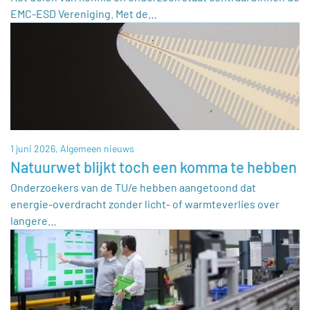
EMC-ESD Vereniging. Met de…
1 juni 2026,
Algemeen nieuws
Natuurwet blijkt toch een komma te hebben
Onderzoekers van de TU/e hebben aangetoond dat
energie-overdracht zonder licht- of warmteverlies over
langere…