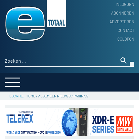
INLOGGEN
ABONNEREN
ADVERTEREN
HOME
CONTACT
PRODUCTNIEUWS
COLOFON
ACHTERGROND
ALGEMEEN NIEUWS
Zoeken naar:
THEMA’S
LEVERANCIERSGIDS
SERVICE
HOME
/
ALGEMEEN NIEUWS
/
PAGINA 5