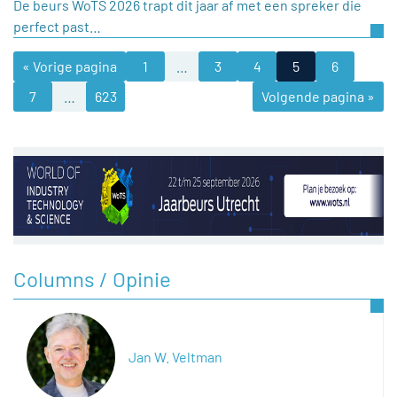
De beurs WoTS 2026 trapt dit jaar af met een spreker die
perfect past…
« Vorige pagina
1
…
3
4
5
6
7
…
623
Volgende pagina »
Columns / Opinie
Jan W. Veltman