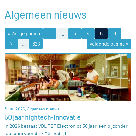
Algemeen nieuws
« Vorige pagina
1
…
3
4
5
6
7
…
623
Volgende pagina »
3 juni 2026,
Algemeen nieuws
50 jaar hightech-innovatie
In 2026 bestaat VDL TBP Electronics 50 jaar, een bijzonder
jubileum voor dit EMS-bedrijf…