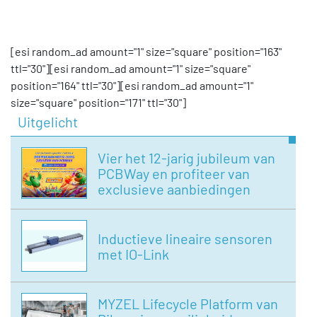
[esi random_ad amount="1" size="square" position="163"
ttl="30"][esi random_ad amount="1" size="square"
position="164" ttl="30"][esi random_ad amount="1"
size="square" position="171" ttl="30"]
Uitgelicht
Vier het 12-jarig jubileum van
PCBWay en profiteer van
exclusieve aanbiedingen
Inductieve lineaire sensoren
met IO-Link
MYZEL Lifecycle Platform van