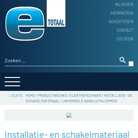
INLOGGEN
ABONNEREN
ADVERTEREN
HOME
CONTACT
PRODUCTNIEUWS
COLOFON
ACHTERGROND
ALGEMEEN NIEUWS
Zoeken naar:
THEMA’S
LEVERANCIERSGIDS
SERVICE
HOME
/
PRODUCTNIEUWS
/
ELEKTROTECHNIEK
/
INSTALLATIE- EN
SCHAKELMATERIAAL
/
UNIVERSELE AANSLUITKLEMMEN
Installatie- en schakelmateriaal