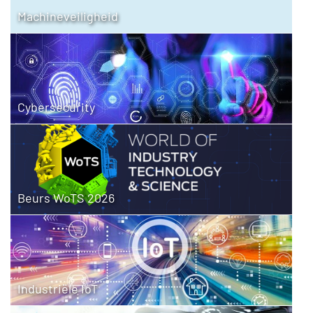
Machineveiligheid
Cybersecurity
Beurs WoTS 2026
Industriële IoT