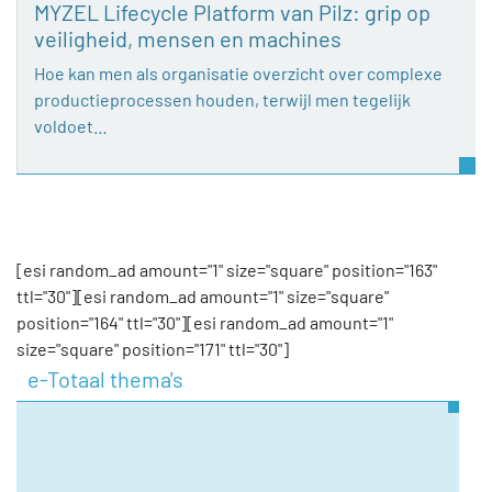
MYZEL Lifecycle Platform van Pilz: grip op
veiligheid, mensen en machines
Hoe kan men als organisatie overzicht over complexe
productieprocessen houden, terwijl men tegelijk
voldoet…
[esi random_ad amount="1" size="square" position="163"
ttl="30"][esi random_ad amount="1" size="square"
position="164" ttl="30"][esi random_ad amount="1"
size="square" position="171" ttl="30"]
e-Totaal thema's