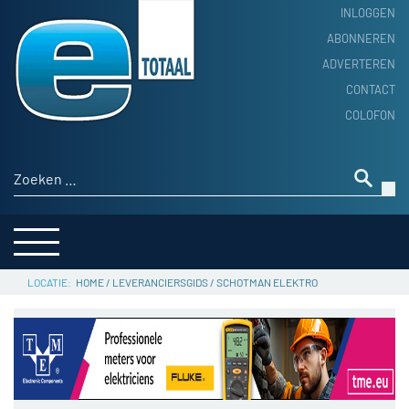
INLOGGEN
ABONNEREN
ADVERTEREN
HOME
CONTACT
PRODUCTNIEUWS
COLOFON
ACHTERGROND
ALGEMEEN NIEUWS
Zoeken naar:
THEMA’S
LEVERANCIERSGIDS
SERVICE
HOME
/
LEVERANCIERSGIDS
/
SCHOTMAN ELEKTRO