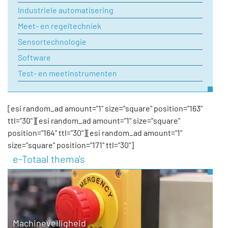
Industriele automatisering
Meet- en regeltechniek
Sensortechnologie
Software
Test- en meetinstrumenten
[esi random_ad amount="1" size="square" position="163"
ttl="30"][esi random_ad amount="1" size="square"
position="164" ttl="30"][esi random_ad amount="1"
size="square" position="171" ttl="30"]
e-Totaal thema's
Machineveiligheid