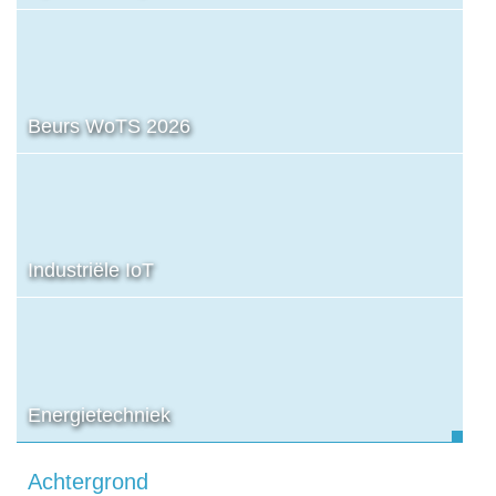
Beurs WoTS 2026
Industriële IoT
Energietechniek
Achtergrond