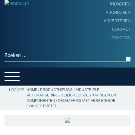
INLOGGEN
ABONNEREN
ADVERTEREN
HOME
CONTACT
PRODUCTNIEUWS
COLOFON
ACHTERGROND
ALGEMEEN NIEUWS
Zoeken naar:
THEMA’S
LEVERANCIERSGIDS
SERVICE
HOME
/
PRODUCTNIEUWS
/
INDUSTRIELE
AUTOMATISERING
/
VEILIGHEIDSBESTURINGEN EN
COMPONENTEN
/
PROSAFE-RS MET VERBETERDE
CONNECTIVITEIT